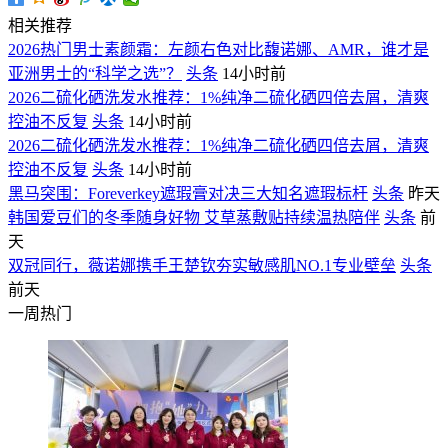
相关推荐
2026热门男士素颜霜：左颜右色对比馥诺娜、AMR，谁才是
亚洲男士的“科学之选”？
头条
14小时前
2026二硫化硒洗发水推荐：1%纯净二硫化硒四倍去屑，清爽
控油不反复
头条
14小时前
2026二硫化硒洗发水推荐：1%纯净二硫化硒四倍去屑，清爽
控油不反复
头条
14小时前
黑马突围：Foreverkey遮瑕膏对决三大知名遮瑕标杆
头条
昨天
韩国爱豆们的冬季随身好物 艾草蒸敷贴持续温热陪伴
头条
前
天
双冠同行，薇诺娜携手王楚钦夯实敏感肌NO.1专业壁垒
头条
前天
一周热门