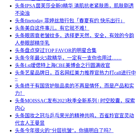
头条
IPSA茵芙莎全新0精华 清肌抗老紧肤质，肌肤剔透
不染浊
头条
finetoday 菲婷丝旅行包「春夏有约 快乐出行」
头条
美白这件事儿，有它就不难！
头条
眼周衰老皱纹多，选择更天然，安全，有效的今韵
人参眼部精华乳
头条
盘点穿过TOP FAVOR的明星合集
头条
今年最火5款精华，一定有一支你也用过……
头条
I.st瑷偲特上海CBE美博会之行圆满收官
头条
艺星品牌日，百名网红美力推荐官热力打call进行中
~
头条
终于有国货护肤品卖的不再是情怀，而是产品和实
力！
头条
MOISSAC发布2023秋季全新系列 | 时空胶囊，探索
内心
头条
国妆之冠与乒乓荣光的精神共鸣，百雀羚官宣灵动
代言人王曼昱
头条
今年很火的“分层抗皱”，你搞明白了吗？