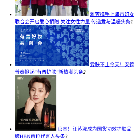
雅芳携手上海市妇女
联合会开启爱心捐赠 关注女性力量 传递爱与温暖
头条
1
爱肤不止今天！安德
普泰掀起“有普护肤”新热潮
头条
2
官宣！汪苏泷成为国货功效护肤品
牌HBN首位代言人
头条
3