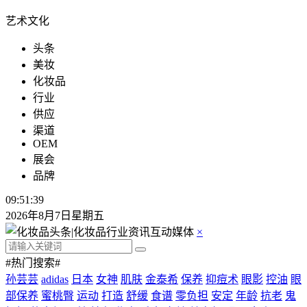
艺术文化
头条
美妆
化妆品
行业
供应
渠道
OEM
展会
品牌
09:51:39
2026年8月7日星期五
×
#热门搜索#
孙芸芸
adidas
日本
女神
肌肤
金泰希
保养
抑痘术
眼影
控油
眼
部保养
蜜桃臀
运动
打造
舒缓
食谱
零负担
安定
年龄
抗老
鬼