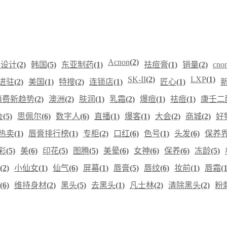
Acnon
(2)
意设计
(2)
韩国
(5)
东亚制药
(1)
祛痘膏
(1)
销量
(2)
cn
SK-II
(2)
LXP
(1)
进驻
(2)
美国
(1)
特搜
(2)
连锁店
(1)
匠心
(1)
消费新趋势
(2)
澳洲
(2)
肤润
(1)
乳霜
(2)
爆痘
(1)
祛痘
(1)
康壬二
会
(5)
思佩尔
(6)
数字人
(6)
直播
(1)
爆客
(1)
大会
(2)
商城
(2)
好
热卖
(1)
唇膏排行榜
(1)
专柜
(2)
口红
(6)
色号
(1)
头发
(6)
保养
彩
(5)
美
(6)
印花
(5)
图腾
(5)
美晕
(6)
女神
(6)
保养
(6)
冻龄
(5)
(2)
小仙女
(1)
仙气
(6)
屏幕
(1)
唇膏
(5)
唇纹
(6)
妆前
(1)
唇霜
(1
(6)
维持身材
(2)
黑头
(5)
去黑头
(1)
凡士林
(2)
清除黑头
(2)
粉