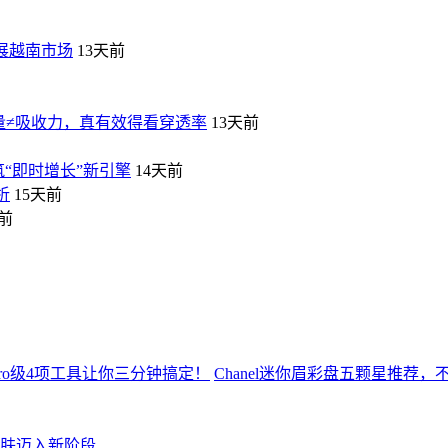
拓展越南市场
13天前
量≠吸收力，真有效得看穿透率
13天前
筑“即时增长”新引擎
14天前
析
15天前
天前
Chanel迷你眉彩盘五颗星推荐
护肤迈入新阶段