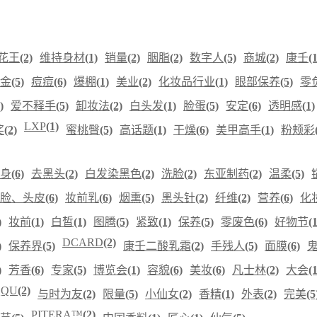
花王
(2)
维持身材
(1)
销量
(2)
胭脂
(2)
数字人
(5)
商城
(2)
康壬
(1
金
(5)
痘痘
(6)
爆棚
(1)
美业
(2)
化妆品行业
(1)
眼部保养
(5)
零
)
爱不释手
(5)
卸妆法
(2)
白头发
(1)
脸蛋
(5)
安定
(6)
透明感
(1)
LXP
(1)
奖
(2)
蜜桃臀
(5)
高话题
(1)
干燥
(6)
美甲高手
(1)
粉颊彩
身
(6)
去黑头
(2)
白发染黑色
(2)
洗脸
(2)
东亚制药
(2)
温柔
(5)
脸、头皮
(6)
妆前乳
(6)
烟熏
(5)
黑头针
(2)
纤维
(2)
营养
(6)
化
)
妆前
(1)
白皙
(1)
图腾
(5)
紧致
(1)
保养
(5)
零废色
(6)
好物节
(1
DCARD
(2)
)
保养界
(5)
康壬二酸乳霜
(2)
手残人
(5)
面膜
(6)
)
芳香
(6)
专家
(5)
博览会
(1)
容貌
(6)
美妆
(6)
凡士林
(2)
大会
(1
QQU
(2)
与时为友
(2)
限量
(5)
小仙女
(2)
香精
(1)
外表
(2)
完美
(5
PITERA™
(2)