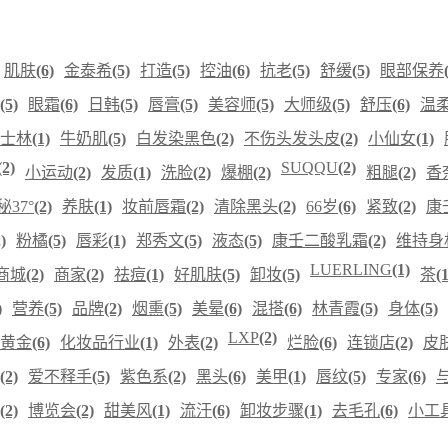
肌肤
(6)
金泰希
(5)
打造
(5)
控油
(6)
抗老
(5)
舒缓
(5)
眼部保养
(5)
眼霜
(6)
日韩
(5)
唇膏
(5)
美容师
(5)
大师级
(5)
舒压
(6)
温
士林
(1)
牛奶肌
(5)
白发染黑色
(2)
不伤头发头皮
(2)
小仙女
(1)
(2)
SUQQU
(2)
小运动
(2)
发质
(1)
洗脸
(2)
爆棚
(2)
粗腿
(2)
香
秘37°
(2)
养肤
(1)
妆前唇霜
(2)
清除黑头
(2)
66岁
(6)
紧致
(2)
康
)
粉橘
(5)
唇彩
(1)
郑秀文
(5)
液态
(5)
康壬二酸乳霜
(2)
维持身
LUERLING
(1)
商城
(2)
商家
(2)
祛痘
(1)
好肌肤
(5)
卸妆
(5)
茶
(1
)
营养
(5)
品牌
(2)
烟熏
(5)
美晕
(6)
混搭
(6)
林青霞
(5)
身体
(5)
LXP
(2)
黄金
(6)
化妆品行业
(1)
外表
(2)
烂脸
(6)
连锁店
(2)
皮
(2)
爱不释手
(5)
紫色系
(2)
黑头
(6)
美甲
(1)
唇纹
(5)
专家
(6)
(2)
博览会
(2)
甜美风
(1)
流汗
(6)
卸妆步骤
(1)
去毛孔
(6)
小工