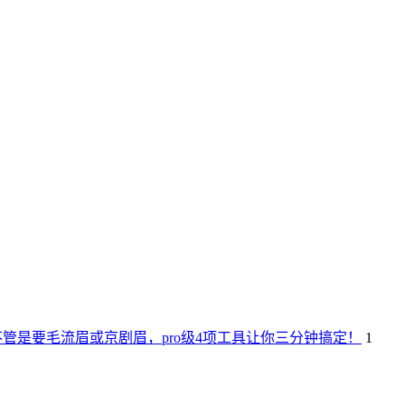
，不管是要毛流眉或京剧眉，pro级4项工具让你三分钟搞定！
1