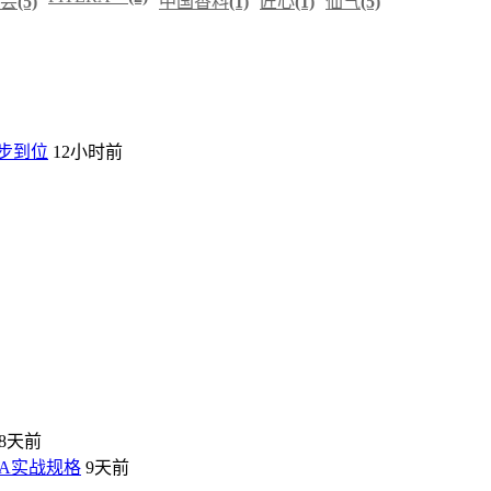
芸
(5)
中国香料
(1)
匠心
(1)
仙气
(5)
一步到位
12小时前
8天前
VA实战规格
9天前