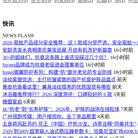
毛孔粗大
(1)
逆生长
(5)
的素颜
(5)
翘臀
(2)
乳霜
(1)
茶
(1)
孙芸
快讯
NEWS FLASH
2026 驱蚊产品成分安全推荐：这 5 款成分党严选，安全驱蚊
安龄洗发水亮相南京美妆巡展 开启有机洗护新篇章
16小时前
30+的姐妹们，抗衰这条路上谁还没踩过几个坑？
16小时前
for/get品牌成为抗衰老促进会理事单位
16小时前
forget银翼防护系列：构建“防”御光老化的专业防线
18小时前
淡纹紧塑优选：主打抗皱紧致的国产抗衰护肤品盘点
前天
黄皮抗衰看这里！兼具淡纹提亮的优质国货有哪些
前天
沐浴露推荐排行？2026 深度测评：口碑较好的 6 款
3天前
微盟星启
6天前
从“抗老”到“长寿护肤”：2026年，护肤的战场在线粒体
7天前
广州领跑传媒：用户搜完你，去了竞品那里
8天前
五音荷风赴苏约 花王（中国）疗愈沙龙，诗意诠释“同美共生”
250V到500V超宽输入油式稳压器参数卡：坦桑尼亚矿场400K