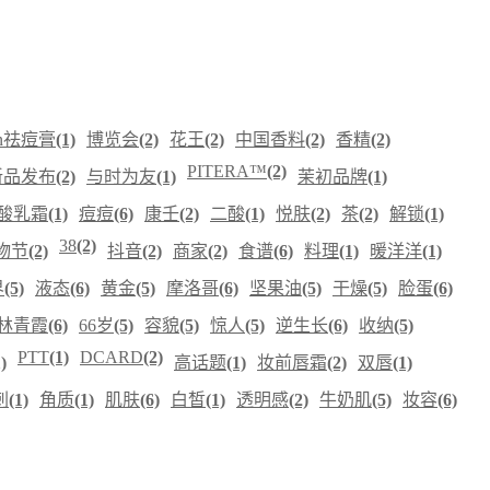
on祛痘膏
(1)
博览会
(2)
花王
(2)
中国香料
(2)
香精
(2)
PITERA™
(2)
新品发布
(2)
与时为友
(1)
茉初品牌
(1)
酸乳霜
(1)
痘痘
(6)
康壬
(2)
二酸
(1)
悦肤
(2)
茶
(2)
解锁
(1)
38
(2)
物节
(2)
抖音
(2)
商家
(2)
食谱
(6)
料理
(1)
暖洋洋
(1)
界
(5)
液态
(6)
黄金
(5)
摩洛哥
(6)
坚果油
(5)
干燥
(5)
脸蛋
(6)
林青霞
(6)
66岁
(5)
容貌
(5)
惊人
(5)
逆生长
(6)
收纳
(5)
PTT
(1)
DCARD
(2)
)
高话题
(1)
妆前唇霜
(2)
双唇
(1)
刺
(1)
角质
(1)
肌肤
(6)
白皙
(1)
透明感
(2)
牛奶肌
(5)
妆容
(6)