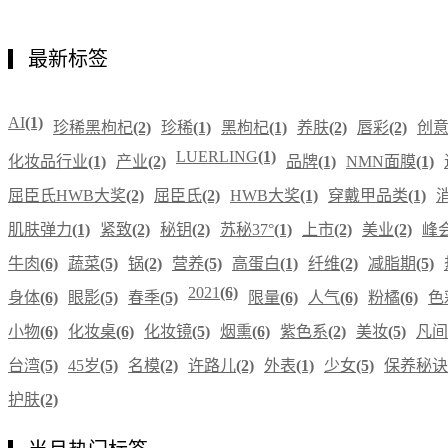
最新标签
AI
(1)
珍稀黑枸杞
(2)
珍稀
(1)
黑枸杞
(1)
养肤
(2)
唇彩
(2)
创
LUERLING
(1)
化妆品行业
(1)
产业
(2)
品牌
(1)
NMN面膜
(1)
屈臣氏HWB大奖
(2)
屈臣氏
(2)
HWB大奖
(1)
穿戴甲品类
(1)
肌肤弹力
(1)
紧致
(2)
秘钥
(2)
苏秘37°
(1)
上市
(2)
美业
(2)
峰
牛肉
(6)
蔬菜
(5)
锅
(2)
营养
(5)
高蛋白
(1)
纤维
(2)
减脂期
(5)
2021
(6)
身体
(6)
眼影
(5)
春季
(5)
限量
(6)
人气
(6)
粉橘
(6)
色
小物
(6)
化妆桌
(6)
化妆镜
(5)
烟熏
(6)
紫色系
(2)
美妆
(5)
凡间
台湾
(5)
45岁
(5)
名模
(2)
许路儿
(2)
外表
(1)
少女
(5)
保养秘诀
护肤
(2)