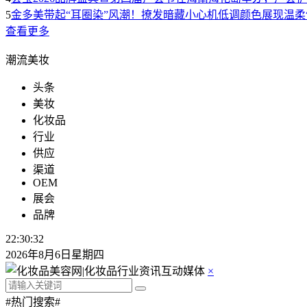
5
金多美带起“耳圈染”风潮！撩发暗藏小心机低调颜色展现温柔
查看更多
潮流美妆
头条
美妆
化妆品
行业
供应
渠道
OEM
展会
品牌
22:30:33
2026年8月6日星期四
×
#热门搜索#