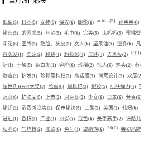
当月热门标签
adidas
(5)
低调
(3)
日本
(5)
女神
(5)
保养
(6)
眼影
(6)
孙芸芸
(6)
秘密
(5)
的素颜
(5)
年龄
(5)
毛巾
(6)
完美
(5)
鬼妈妈
(5)
蜜桃臀
印花
(6)
图腾
(5)
敷脸、头皮
(5)
女人
(6)
坚果油
(5)
瘦身
(6)
凡
PTT
白头发
(1)
染烫
(2)
秘诀
(1)
粉颊彩
(1)
皮肤
(1)
去黑头
(2)
针
(1)
干燥
(5)
染白发
(1)
容貌
(6)
珍稀
(2)
惊人
(6)
热卖
(2)
苏
爆痘
(2)
护发
(1)
珍稀黑枸杞
(2)
高话题
(1)
创意设计
(2)
双唇
(2
屈臣氏HWB大奖
(2)
脸蛋
(6)
黑枸杞
(2)
眼妆
(5)
肌肤弹力
(1)
蔬菜
(6)
护肤品
(5)
上市
(2)
屈臣氏
(2)
少女
(6)
口罩
(6)
芳香
(6
秘钥
(2)
消费新趋势
(2)
保养秘诀
(5)
二酸
(2)
美国
(1)
韩妞
(6)
进驻
(1)
香精
(2)
产业
(1)
39岁
(5)
混色
(6)
美甲高手
(2)
许路儿
38
(1)
秋冬
(5)
气垫梳
(2)
冻龄
(6)
色号
(1)
减脂期
(6)
茉初品牌