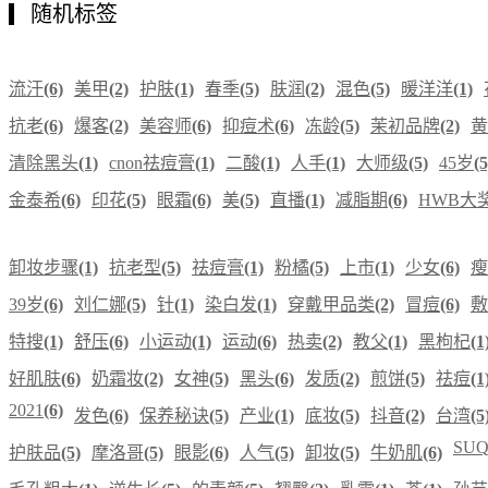
随机标签
流汗
(6)
美甲
(2)
护肤
(1)
春季
(5)
肤润
(2)
混色
(5)
暖洋洋
(1)
抗老
(6)
爆客
(2)
美容师
(6)
抑痘术
(6)
冻龄
(5)
茉初品牌
(2)
黄
清除黑头
(1)
cnon祛痘膏
(1)
二酸
(1)
人手
(1)
大师级
(5)
45岁
(5
金泰希
(6)
印花
(5)
眼霜
(6)
美
(5)
直播
(1)
减脂期
(6)
HWB大
卸妆步骤
(1)
抗老型
(5)
祛痘膏
(1)
粉橘
(5)
上市
(1)
少女
(6)
瘦
39岁
(6)
刘仁娜
(5)
针
(1)
染白发
(1)
穿戴甲品类
(2)
冒痘
(6)
敷
特搜
(1)
舒压
(6)
小运动
(1)
运动
(6)
热卖
(2)
教父
(1)
黑枸杞
(1
好肌肤
(6)
奶霜妆
(2)
女神
(5)
黑头
(6)
发质
(2)
煎饼
(5)
祛痘
(1
2021
(6)
发色
(6)
保养秘诀
(5)
产业
(1)
底妆
(5)
抖音
(2)
台湾
(5
SU
护肤品
(5)
摩洛哥
(5)
眼影
(6)
人气
(5)
卸妆
(5)
牛奶肌
(6)