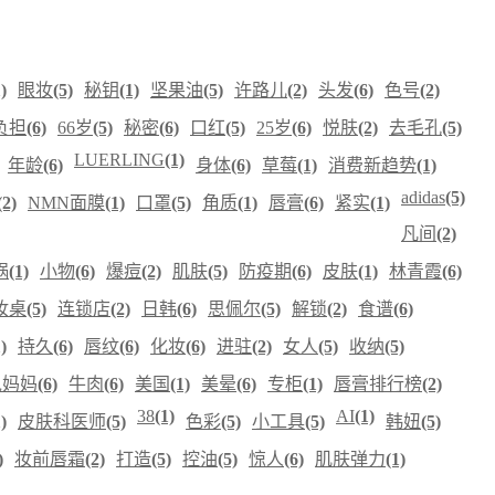
)
眼妆
(5)
秘钥
(1)
坚果油
(5)
许路儿
(2)
头发
(6)
色号
(2)
负担
(6)
66岁
(5)
秘密
(6)
口红
(5)
25岁
(6)
悦肤
(2)
去毛孔
(5)
LUERLING
(1)
年龄
(6)
身体
(6)
草莓
(1)
消费新趋势
(1)
adidas
(5)
(2)
NMN面膜
(1)
口罩
(5)
角质
(1)
唇膏
(6)
紧实
(1)
凡间
(2)
锅
(1)
小物
(6)
爆痘
(2)
肌肤
(5)
防疫期
(6)
皮肤
(1)
林青霞
(6)
妆桌
(5)
连锁店
(2)
日韩
(6)
思佩尔
(5)
解锁
(2)
食谱
(6)
)
持久
(6)
唇纹
(6)
化妆
(6)
进驻
(2)
女人
(5)
收纳
(5)
鬼妈妈
(6)
牛肉
(6)
美国
(1)
美晕
(6)
专柜
(1)
唇膏排行榜
(2)
38
(1)
AI
(1)
)
皮肤科医师
(5)
色彩
(5)
小工具
(5)
韩妞
(5)
)
妆前唇霜
(2)
打造
(5)
控油
(5)
惊人
(6)
肌肤弹力
(1)