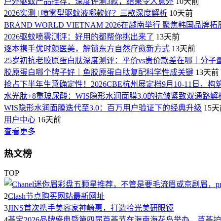
户外驱蚊产品推荐：深度评测3款，结果令人意外
10天前
2026实测 | 喷雾型驱蚊液哪款好？三款深度解析
10天前
BRAND WORLD VIETNAM 2026在越南举行 聚焦韩国品牌
2026驱蚊喷雾测评：好用的都帮你挑出来了
13天前
逐本携手优时颜医美，解锁东方自然疗愈新方式
13天前
25岁初抗老胶原蛋白肽深度测评：平价vs贵价款差在哪｜分子
胶原蛋白哪个牌子好｜鱼胶原蛋白肽复配科学性成关键
13天前
抢占下半年生意确定性！2026CBE杭州展定档9月10-11日，构
水光肽+8重玻尿酸：WIS隐形水润面膜3.0的抗皱紧致双通路解
WIS隐形水润面膜迭代至3.0：百万用户验证下的经典升级
15
用户中心
16天前
查看更多
热文榜
TOP
2
Clash节点购买网站最新网址
3
JINS首次携手美容家神崎惠，打造拾光美研眼镜
4
荟宝2026品牌盛典暨第四届芦荟节在海南海花岛举办，芦荟