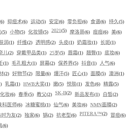
(6)
抑痘术
(6)
运动
(5)
安定
(6)
零负担
(6)
食谱
(6)
持久
(5)
2021
(5)
柔
(5)
小物
(5)
化妆镜
(5)
摩洛哥
(6)
痘痘
(6)
美
(6)
肤润
(1)
纤维
(2)
透明感
(2)
头皮
(1)
奶霜妆
(1)
长斑
(1)
奈儿
(2)
穿戴甲品类
(1)
25岁
(5)
唇霜
(1)
翘臀
(1)
底妆
(6)
壬
(1)
毛孔粗大
(1)
屏幕
(2)
保养界
(5)
抖音
(1)
人气
(6)
材
(2)
好物节
(2)
限量
(6)
爆汗
(5)
匠心
(1)
面膜
(5)
澳洲
(1)
)
乳霜
(1)
HWB大奖
(1)
嫩
(5)
悦肤
(1)
发色
(6)
精露
(5)
SK-II
(2)
化妆
(6)
春季
(5)
教父
(2)
新品发布
(1)
白皙
(2)
肤科医师
(6)
冰糖蜜桃
(1)
仙气
(6)
美妆
(6)
NMN面膜
(2)
PITERA™
(2)
与时为友
(2)
独家
(6)
锅
(2)
抗老型
(6)
冒痘
(6)
具
(6)