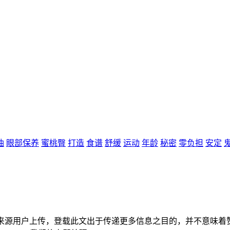
油
眼部保养
蜜桃臀
打造
食谱
舒缓
运动
年龄
秘密
零负担
安定
容来源用户上传，登载此文出于传递更多信息之目的，并不意味着