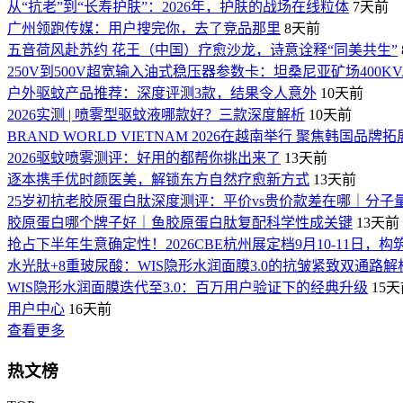
从“抗老”到“长寿护肤”：2026年，护肤的战场在线粒体
7天前
广州领跑传媒：用户搜完你，去了竞品那里
8天前
五音荷风赴苏约 花王（中国）疗愈沙龙，诗意诠释“同美共生”
250V到500V超宽输入油式稳压器参数卡：坦桑尼亚矿场400K
户外驱蚊产品推荐：深度评测3款，结果令人意外
10天前
2026实测 | 喷雾型驱蚊液哪款好？三款深度解析
10天前
BRAND WORLD VIETNAM 2026在越南举行 聚焦韩国品牌
2026驱蚊喷雾测评：好用的都帮你挑出来了
13天前
逐本携手优时颜医美，解锁东方自然疗愈新方式
13天前
25岁初抗老胶原蛋白肽深度测评：平价vs贵价款差在哪｜分子
胶原蛋白哪个牌子好｜鱼胶原蛋白肽复配科学性成关键
13天前
抢占下半年生意确定性！2026CBE杭州展定档9月10-11日，构
水光肽+8重玻尿酸：WIS隐形水润面膜3.0的抗皱紧致双通路解
WIS隐形水润面膜迭代至3.0：百万用户验证下的经典升级
15
用户中心
16天前
查看更多
热文榜