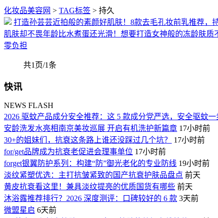
化妆品美容网
>
TAG标签
> 持久
打造孙芸芸近拍般的素颜好肌肤！8款去毛孔妆前乳推荐，
肌肤却不畏年龄比水煮蛋还光滑！想要打造女神般的冻龄肤质不
零负担
共1页/1条
快讯
NEWS FLASH
2026 驱蚊产品成分安全推荐：这 5 款成分党严选，安全驱蚊
安龄洗发水亮相南京美妆巡展 开启有机洗护新篇章
17小时前
30+的姐妹们，抗衰这条路上谁还没踩过几个坑？
17小时前
for/get品牌成为抗衰老促进会理事单位
17小时前
forget银翼防护系列：构建“防”御光老化的专业防线
19小时前
淡纹紧塑优选：主打抗皱紧致的国产抗衰护肤品盘点
前天
黄皮抗衰看这里！兼具淡纹提亮的优质国货有哪些
前天
沐浴露推荐排行？2026 深度测评：口碑较好的 6 款
3天前
微盟星启
6天前