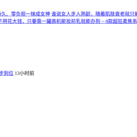
持久、零负担一抹成女神
谁说女人步入熟龄，随着肌肤衰老就只
用花大钱，只要靠一罐高机能妆前乳就能办到 ~ 8款超狂柔焦
一步到位
13小时前