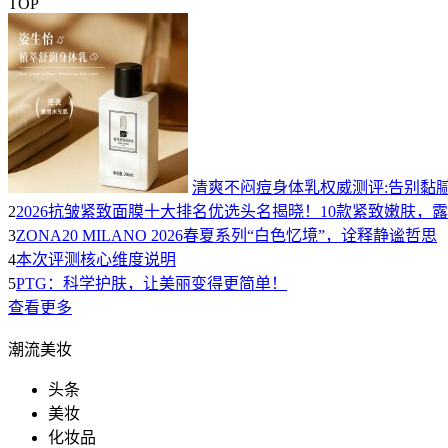
TOP
清爽不闷痘身体乳权威测评:告别黏腻
2
2026抗皱紧致面膜十大排名优选头名揭晓！10款紧致嫩肤，
3
ZONA20 MILANO 2026春夏系列“白色忆境”，诠释静谧哲思
4
本次评测核心维度说明
5
PTG：科学护肤，让美丽变得更简单！
查看更多
潮流美妆
头条
美妆
化妆品