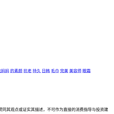
鬼妈妈
的素颜
抗老
持久
日韩
毛巾
完美
美容师
眼霜
赞同其观点或证实其描述，不可作为直接的消费指导与投资建