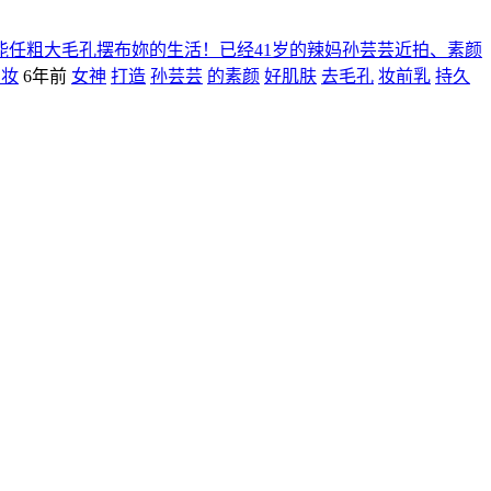
能任粗大毛孔摆布妳的生活！已经41岁的辣妈孙芸芸近拍、素颜
系妆
6年前
女神
打造
孙芸芸
的素颜
好肌肤
去毛孔
妆前乳
持久