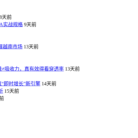
8天前
VA实战规格
9天前
拓展越南市场
13天前
量≠吸收力，真有效得看穿透率
13天前
筑“即时增长”新引擎
14天前
析
15天前
天前