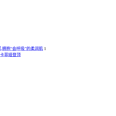
,拥抱“会呼吸”的柔润肌
1
露卡菲娅登顶