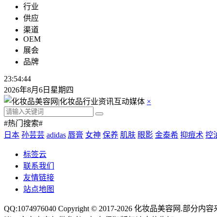
行业
供应
渠道
OEM
展会
品牌
23:54:45
2026年8月6日星期四
×
#热门搜索#
日本
孙芸芸
adidas
唇膏
女神
保养
肌肤
眼影
金泰希
抑痘术
控
标签云
联系我们
友情链接
站点地图
QQ:1074976040 Copyright © 2017-2026
化妆品美容网
.部分内