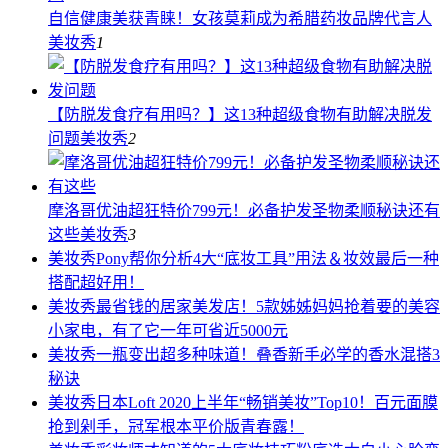
自信健康美获青睐！女孩莫莉成为希腊药妆品牌代言人
美妆秀
1
【防脱发食疗有用吗？】这13种超级食物有助解决脱发
问题
美妆秀
2
摩洛哥优油超狂特价799元！必备护发圣物柔顺秘诀还有
这些
美妆秀
3
美妆秀
Pony帮你分析4大“底妆工具”用法＆妆效最后一种
搭配超好用！
美妆秀
最省钱的居家美发店！5款姊姊妈妈抢着要的美容
小家电，有了它一年可省近5000元
美妆秀
一瓶变出超多种味道！叠香新手必学的香水混搭3
秘诀
美妆秀
日本Loft 2020上半年“畅销美妆”Top10！百元面膜
抢到剁手，冠军根本平价版青春露！