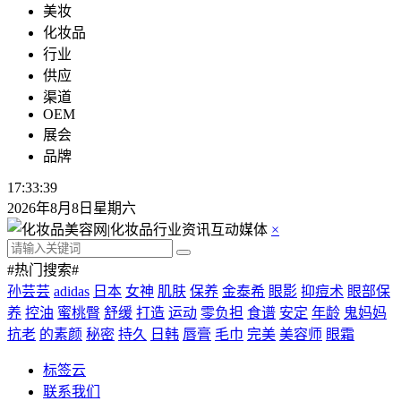
美妆
化妆品
行业
供应
渠道
OEM
展会
品牌
17:33:40
2026年8月8日星期六
×
#热门搜索#
孙芸芸
adidas
日本
女神
肌肤
保养
金泰希
眼影
抑痘术
眼部保
养
控油
蜜桃臀
舒缓
打造
运动
零负担
食谱
安定
年龄
鬼妈妈
抗老
的素颜
秘密
持久
日韩
唇膏
毛巾
完美
美容师
眼霜
标签云
联系我们