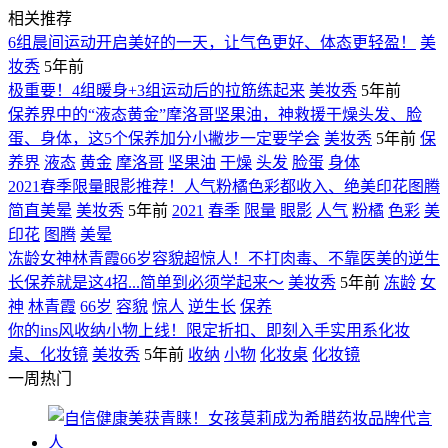
相关推荐
6组晨间运动开启美好的一天，让气色更好、体态更轻盈！
美
妆秀
5年前
极重要！4组暖身+3组运动后的拉筋练起来
美妆秀
5年前
保养界中的“液态黄金”摩洛哥坚果油，神救援干燥头发、脸
蛋、身体，这5个保养加分小撇步一定要学会
美妆秀
5年前
保
养界
液态
黄金
摩洛哥
坚果油
干燥
头发
脸蛋
身体
2021春季限量眼影推荐！人气粉橘色彩都收入、绝美印花图腾
简直美晕
美妆秀
5年前
2021
春季
限量
眼影
人气
粉橘
色彩
美
印花
图腾
美晕
冻龄女神林青霞66岁容貌超惊人！不打肉毒、不靠医美的逆生
长保养就是这4招...简单到必须学起来～
美妆秀
5年前
冻龄
女
神
林青霞
66岁
容貌
惊人
逆生长
保养
你的ins风收纳小物上线！限定折扣、即刻入手实用系化妆
桌、化妆镜
美妆秀
5年前
收纳
小物
化妆桌
化妆镜
一周热门