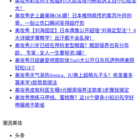
美妆秀
彩妆师才知道的5大底妆技巧粉底选太白小心脸变
大！
美妆秀
史上最美味OK绷！日本推特疯传的紫苏叶绊创
膏，一贴让伤口瞬间变得超疗愈
美妆秀
【刘海固定】日本偶像公开超强“刘海定型法”！8
大详细步骤教学！出汗都不会乱掉！
美妆秀
25岁已经在用抗老型眼霜？眼部保养也有分年
龄， 专家 : 女人一生要投资3罐！
美妆秀
日妞最爱修图软体Top5大公开日杂风透明感美照
轻松GET
美妆秀
天气渐热Jessica、IU换上超萌丸子头！依发量多
寡来学3款简易绑法
美妆秀
皮肤科医生曝0元眼周保养法简单3步骤就搞定
美妆秀
想练马甲线、蜜桃臀？这10个健身小知识先学好
伸展绝不能省
潮流美妆
头条