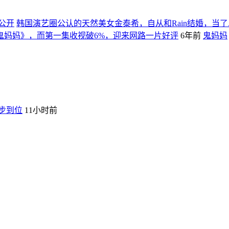
公开
韩国演艺圈公认的天然美女金泰希，自从和Rain结婚，当
鬼妈妈》，而第一集收视破6%，迎来网路一片好评
6年前
鬼妈妈
一步到位
11小时前