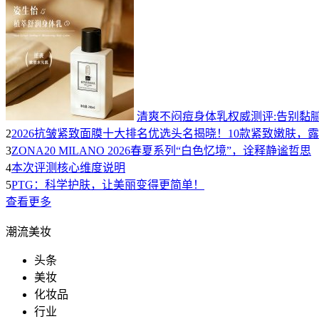
清爽不闷痘身体乳权威测评:告别黏腻
2
2026抗皱紧致面膜十大排名优选头名揭晓！10款紧致嫩肤，
3
ZONA20 MILANO 2026春夏系列“白色忆境”，诠释静谧哲思
4
本次评测核心维度说明
5
PTG：科学护肤，让美丽变得更简单！
查看更多
潮流美妆
头条
美妆
化妆品
行业