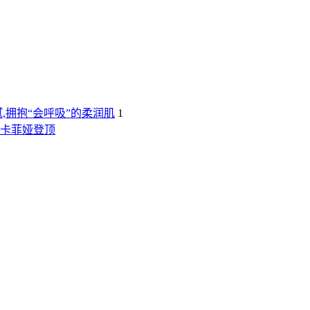
,拥抱“会呼吸”的柔润肌
1
露卡菲娅登顶