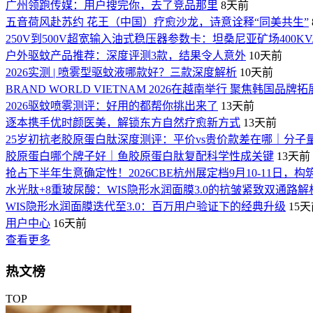
广州领跑传媒：用户搜完你，去了竞品那里
8天前
五音荷风赴苏约 花王（中国）疗愈沙龙，诗意诠释“同美共生”
250V到500V超宽输入油式稳压器参数卡：坦桑尼亚矿场400K
户外驱蚊产品推荐：深度评测3款，结果令人意外
10天前
2026实测 | 喷雾型驱蚊液哪款好？三款深度解析
10天前
BRAND WORLD VIETNAM 2026在越南举行 聚焦韩国品牌
2026驱蚊喷雾测评：好用的都帮你挑出来了
13天前
逐本携手优时颜医美，解锁东方自然疗愈新方式
13天前
25岁初抗老胶原蛋白肽深度测评：平价vs贵价款差在哪｜分子
胶原蛋白哪个牌子好｜鱼胶原蛋白肽复配科学性成关键
13天前
抢占下半年生意确定性！2026CBE杭州展定档9月10-11日，构
水光肽+8重玻尿酸：WIS隐形水润面膜3.0的抗皱紧致双通路解
WIS隐形水润面膜迭代至3.0：百万用户验证下的经典升级
15
用户中心
16天前
查看更多
热文榜
TOP