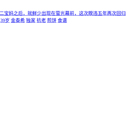
了二宝妈之后，就鲜少出现在萤光幕前，这次睽违五年再次回归
39岁
金泰希
独家
抗老
煎饼
食谱