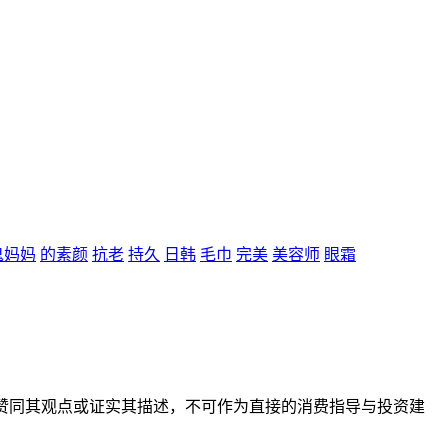
鬼妈妈
的素颜
抗老
持久
日韩
毛巾
完美
美容师
眼霜
赞同其观点或证实其描述，不可作为直接的消费指导与投资建