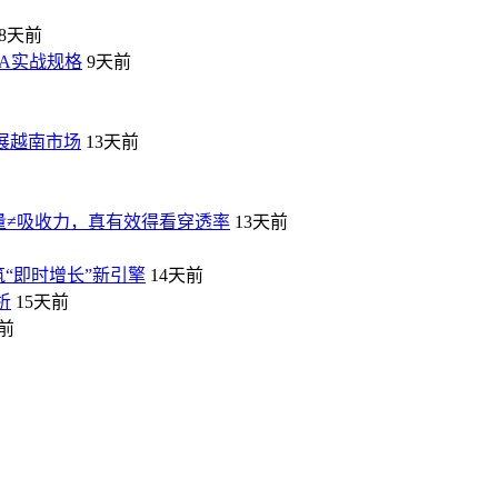
8天前
VA实战规格
9天前
拓展越南市场
13天前
量≠吸收力，真有效得看穿透率
13天前
筑“即时增长”新引擎
14天前
析
15天前
天前