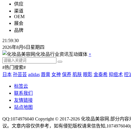
供应
渠道
OEM
展会
品牌
21:59:30
2026年8月6日星期四
×
#热门搜索#
日本
孙芸芸
adidas
唇膏
女神
保养
肌肤
眼影
金泰希
抑痘术
控
标签云
联系我们
友情链接
站点地图
QQ:1074976040 Copyright © 2017-2026
化妆品美容网
.部分内
议。文章内容仅供参考，如有侵犯版权请来信告知,1074976040