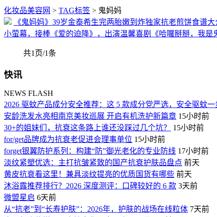
化妆品美容网
>
TAG标签
> 鬼妈妈
《鬼妈妈》39岁金泰希生完两胎嫩到炸独家抗老煎饼食谱大
小萤幕，接棒《爱的迫降》，出演温馨喜剧《哈囉掰掰，我是
共1页/1条
快讯
NEWS FLASH
2026 驱蚊产品成分安全推荐：这 5 款成分党严选，安全驱蚊
安龄洗发水亮相南京美妆巡展 开启有机洗护新篇章
15小时前
30+的姐妹们，抗衰这条路上谁还没踩过几个坑？
15小时前
for/get品牌成为抗衰老促进会理事单位
15小时前
forget银翼防护系列：构建“防”御光老化的专业防线
17小时前
淡纹紧塑优选：主打抗皱紧致的国产抗衰护肤品盘点
前天
黄皮抗衰看这里！兼具淡纹提亮的优质国货有哪些
前天
沐浴露推荐排行？2026 深度测评：口碑较好的 6 款
3天前
微盟星启
6天前
从“抗老”到“长寿护肤”：2026年，护肤的战场在线粒体
7天前