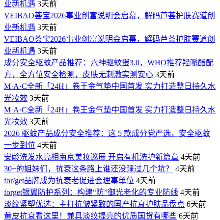
业新机遇
3天前
VEIBAO荟宝2026事业创富说明会启幕，解码芦荟护肤赛道创
业新机遇
3天前
VEIBAO荟宝2026事业创富说明会启幕，解码芦荟护肤赛道创
业新机遇
3天前
成分安全驱蚊产品推荐：六神驱蚊蛋3.0，WHO推荐羟哌酯配
方，全方位安全检测，皮肤无刺激实测安心
3天前
M·A·C全新「24H」卷王金气垫中国首发 实力打造整日持久水
光妆效
3天前
M·A·C全新「24H」卷王金气垫中国首发 实力打造整日持久水
光妆效
3天前
2026 驱蚊产品成分安全推荐：这 5 款成分党严选，安全驱蚊
一步到位
4天前
安龄洗发水亮相南京美妆巡展 开启有机洗护新篇章
4天前
30+的姐妹们，抗衰这条路上谁还没踩过几个坑？
4天前
for/get品牌成为抗衰老促进会理事单位
4天前
forget银翼防护系列：构建“防”御光老化的专业防线
4天前
淡纹紧塑优选：主打抗皱紧致的国产抗衰护肤品盘点
6天前
黄皮抗衰看这里！兼具淡纹提亮的优质国货有哪些
6天前