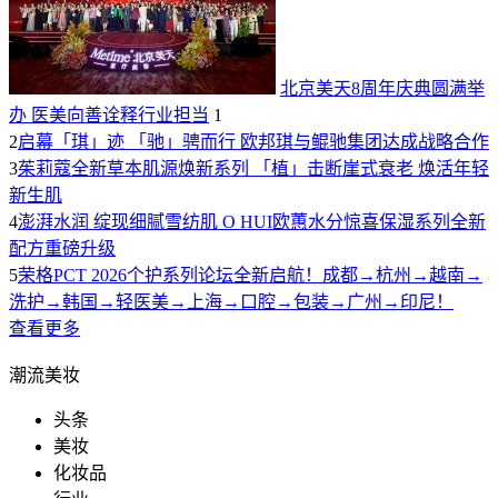
北京美天8周年庆典圆满举
办 医美向善诠释行业担当
1
2
启幕「琪」迹 「驰」骋而行 欧邦琪与鲲驰集团达成战略合作
3
茱莉蔻全新草本肌源焕新系列 「植」击断崖式衰老 焕活年轻
新生肌
4
澎湃水润 绽现细腻雪纺肌 O HUI欧蕙水分惊喜保湿系列全新
配方重磅升级
5
荣格PCT 2026个护系列论坛全新启航！成都→杭州→越南→
洗护→韩国→轻医美→上海→口腔→包装→广州→印尼！
查看更多
潮流美妆
头条
美妆
化妆品