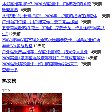
沐浴露推荐排行？2026 深度测评：口碑较好的 6 款
7天前
微盟星启
10天前
从“抗老”到“长寿护肤”：2026年，护肤的战场在线粒体
11天前
广州领跑传媒：用户搜完你，去了竞品那里
12天前
五音荷风赴苏约 花王（中国）疗愈沙龙，诗意诠释“同美共
生”
12天前
250V到500V超宽输入油式稳压器参数卡：坦桑尼亚矿场
400KVA实战规格
13天前
户外驱蚊产品推荐：深度评测3款，结果令人意外
14天前
2026实测 | 喷雾型驱蚊液哪款好？三款深度解析
14天前
2026驱蚊喷雾测评：好用的都帮你挑出来了
17天前
查看更多
热文榜
TOP