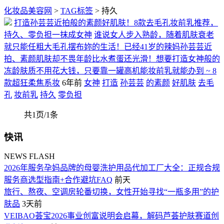
化妆品美容网
>
TAG标签
> 持久
打造孙芸芸近拍般的素颜好肌肤！8款去毛孔妆前乳推荐，
持久、零负担一抹成女神
谁说女人步入熟龄，随着肌肤衰老
就只能任粗大毛孔摆布妳的生活！已经41岁的辣妈孙芸芸近
拍、素颜肌肤却不畏年龄比水煮蛋还光滑！想要打造女神般的
冻龄肤质不用花大钱，只要靠一罐高机能妆前乳就能办到 ~ 8
款超狂柔焦系妆
6年前
女神
打造
孙芸芸
的素颜
好肌肤
去毛
孔
妆前乳
持久
零负担
共1页/1条
快讯
NEWS FLASH
2026年服务孕妈品牌的母婴洗护用品代加工厂大全：正规合规
服务商选型指南+合作避坑FAQ
前天
旅行、熬夜、空调房轮番切换，女性开始寻找“一瓶多用”的护
肤品
3天前
VEIBAO荟宝2026事业创富说明会启幕，解码芦荟护肤赛道创