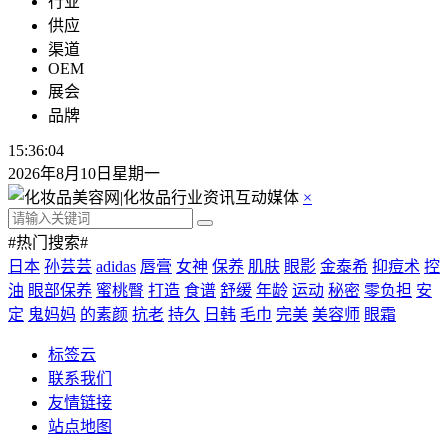
行业
供应
渠道
OEM
展会
品牌
15:36:05
2026年8月10日星期一
×
#热门搜索#
日本
孙芸芸
adidas
唇膏
女神
保养
肌肤
眼影
金泰希
抑痘术
控
油
眼部保养
蜜桃臀
打造
食谱
舒缓
年龄
运动
秘密
零负担
安
定
鬼妈妈
的素颜
抗老
持久
日韩
毛巾
完美
美容师
眼霜
标签云
联系我们
友情链接
站点地图