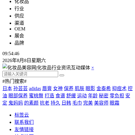
化妆品
行业
供应
渠道
OEM
展会
品牌
09:54:46
2026年8月8日星期六
×
#热门搜索#
日本
孙芸芸
adidas
唇膏
女神
保养
肌肤
眼影
金泰希
抑痘术
控
油
眼部保养
蜜桃臀
打造
食谱
舒缓
运动
年龄
秘密
零负担
安
定
鬼妈妈
的素颜
抗老
持久
日韩
毛巾
完美
美容师
眼霜
标签云
联系我们
友情链接