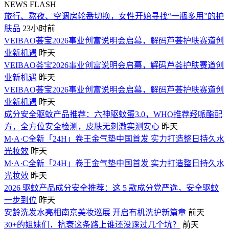
NEWS FLASH
旅行、熬夜、空调房轮番切换，女性开始寻找“一瓶多用”的护
肤品
23小时前
VEIBAO荟宝2026事业创富说明会启幕，解码芦荟护肤赛道创
业新机遇
昨天
VEIBAO荟宝2026事业创富说明会启幕，解码芦荟护肤赛道创
业新机遇
昨天
VEIBAO荟宝2026事业创富说明会启幕，解码芦荟护肤赛道创
业新机遇
昨天
成分安全驱蚊产品推荐：六神驱蚊蛋3.0，WHO推荐羟哌酯配
方，全方位安全检测，皮肤无刺激实测安心
昨天
M·A·C全新「24H」卷王金气垫中国首发 实力打造整日持久水
光妆效
昨天
M·A·C全新「24H」卷王金气垫中国首发 实力打造整日持久水
光妆效
昨天
2026 驱蚊产品成分安全推荐：这 5 款成分党严选，安全驱蚊
一步到位
昨天
安龄洗发水亮相南京美妆巡展 开启有机洗护新篇章
前天
30+的姐妹们，抗衰这条路上谁还没踩过几个坑？
前天