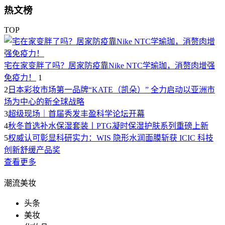
热文榜
TOP
宅在家变胖了吗？居家防疫靠Nike NTC学瑜珈，消赘肉增强
免疫力！
1
2
日本彩妆市场第一品牌“KATE（凯朵）” 全力启动以亚洲市
场为中心的新全球战略
3
超级现场｜首届秀发丰盈科学论坛开幕
4
秋冬首选补水保湿套装丨PTG凝时保湿护肤系列重磅上新
5
权威认可彰显科研实力：WIS 隐形水润面膜斩获 ICIC 科技
创新舒缓产品奖
查看更多
潮流美妆
头条
美妆