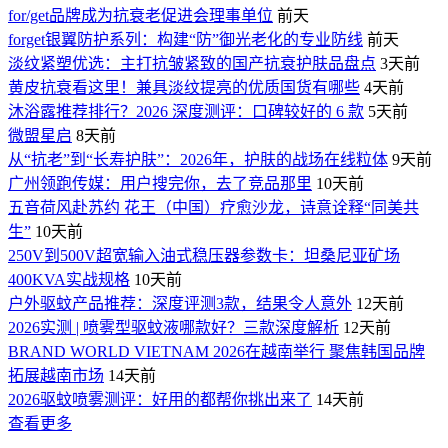
for/get品牌成为抗衰老促进会理事单位
前天
forget银翼防护系列：构建“防”御光老化的专业防线
前天
淡纹紧塑优选：主打抗皱紧致的国产抗衰护肤品盘点
3天前
黄皮抗衰看这里！兼具淡纹提亮的优质国货有哪些
4天前
沐浴露推荐排行？2026 深度测评：口碑较好的 6 款
5天前
微盟星启
8天前
从“抗老”到“长寿护肤”：2026年，护肤的战场在线粒体
9天前
广州领跑传媒：用户搜完你，去了竞品那里
10天前
五音荷风赴苏约 花王（中国）疗愈沙龙，诗意诠释“同美共
生”
10天前
250V到500V超宽输入油式稳压器参数卡：坦桑尼亚矿场
400KVA实战规格
10天前
户外驱蚊产品推荐：深度评测3款，结果令人意外
12天前
2026实测 | 喷雾型驱蚊液哪款好？三款深度解析
12天前
BRAND WORLD VIETNAM 2026在越南举行 聚焦韩国品牌
拓展越南市场
14天前
2026驱蚊喷雾测评：好用的都帮你挑出来了
14天前
查看更多