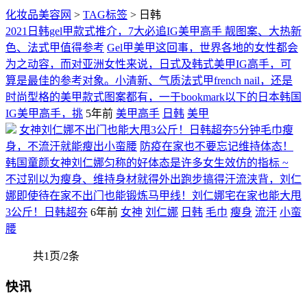
化妆品美容网
>
TAG标签
> 日韩
2021日韩gel甲款式推介，7大必追IG美甲高手 靓图案、大热新
色、法式甲值得参考
Gel甲美甲这回事，世界各地的女性都会
为之动容，而对亚洲女性来说，日式及韩式美甲IG高手，可
算是最佳的参考对象。小清新、气质法式甲french nail，还是
时尚型格的美甲款式图案都有，一于bookmark以下的日本韩国
IG美甲高手，挑
5年前
美甲高手
日韩
美甲
女神刘仁娜不出门也能大甩3公斤！日韩超夯5分钟毛巾瘦
身，不流汗就能瘦出小蛮腰
防疫在家也不要忘记维持体态！
韩国童颜女神刘仁娜匀称的好体态是许多女生效仿的指标 ~
不过别以为瘦身、维持身材就得外出跑步搞得汗流浃背，刘仁
娜即使待在家不出门也能锻炼马甲线！刘仁娜宅在家也能大甩
3公斤！日韩超夯
6年前
女神
刘仁娜
日韩
毛巾
瘦身
流汗
小蛮
腰
共1页/2条
快讯