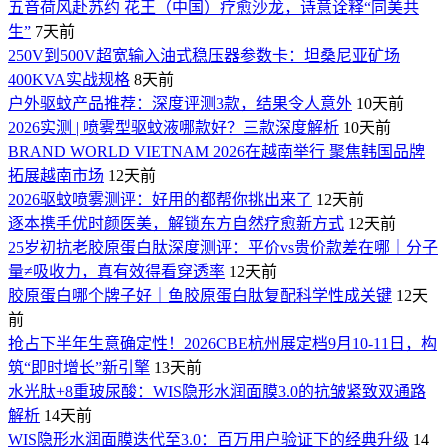
五音荷风赴苏约 花王（中国）疗愈沙龙，诗意诠释“同美共
生”
7天前
250V到500V超宽输入油式稳压器参数卡：坦桑尼亚矿场
400KVA实战规格
8天前
户外驱蚊产品推荐：深度评测3款，结果令人意外
10天前
2026实测 | 喷雾型驱蚊液哪款好？三款深度解析
10天前
BRAND WORLD VIETNAM 2026在越南举行 聚焦韩国品牌
拓展越南市场
12天前
2026驱蚊喷雾测评：好用的都帮你挑出来了
12天前
逐本携手优时颜医美，解锁东方自然疗愈新方式
12天前
25岁初抗老胶原蛋白肽深度测评：平价vs贵价款差在哪｜分子
量≠吸收力，真有效得看穿透率
12天前
胶原蛋白哪个牌子好｜鱼胶原蛋白肽复配科学性成关键
12天
前
抢占下半年生意确定性！2026CBE杭州展定档9月10-11日，构
筑“即时增长”新引擎
13天前
水光肽+8重玻尿酸：WIS隐形水润面膜3.0的抗皱紧致双通路
解析
14天前
WIS隐形水润面膜迭代至3.0：百万用户验证下的经典升级
14