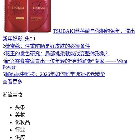
TSUBAKI丝蓓绮与你相约兔年，洗出
新年好彩“头”
1
2
薇蜜蔻：注重防晒是好皮肤的必须条件
3
花王的发色研究：局部挑染就能改变整体形象？
4
新兴零食赛道冒出一位年轻的“有料解馋”专家 —— Want
Power
5
解码瓶中科技：2026年如何科学选对抗老精华
查看更多
潮流美妆
头条
美妆
化妆品
行业
供应