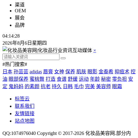
渠道
OEM
展会
品牌
04:14:28
2026年8月6日星期四
×
#热门搜索#
日本
孙芸芸
adidas
唇膏
女神
保养
肌肤
眼影
金泰希
抑痘术
控
油
眼部保养
蜜桃臀
打造
食谱
舒缓
运动
年龄
秘密
零负担
安
定
鬼妈妈
的素颜
抗老
持久
日韩
毛巾
完美
美容师
眼霜
标签云
联系我们
友情链接
站点地图
QQ:1074976040 Copyright © 2017-2026
化妆品美容网
.部分内