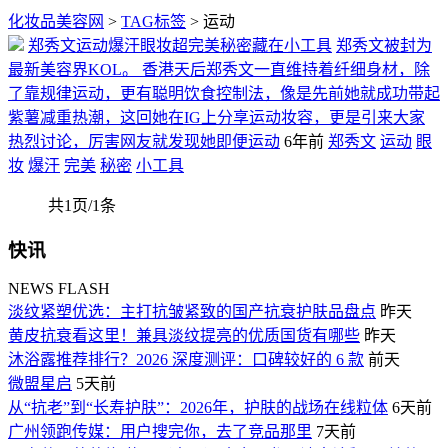
化妆品美容网
>
TAG标签
> 运动
郑秀文运动爆汗眼妆超完美秘密藏在小工具
郑秀文被封为
最新美容界KOL。 香港天后郑秀文一直维持着纤细身材，除
了靠规律运动，更有聪明饮食控制法，像是先前她就成功带起
紫薯减重热潮，这回她在IG上分享运动妆容，更是引来大家
热烈讨论，厉害网友就发现她即便运动
6年前
郑秀文
运动
眼
妆
爆汗
完美
秘密
小工具
共1页/1条
快讯
NEWS FLASH
淡纹紧塑优选：主打抗皱紧致的国产抗衰护肤品盘点
昨天
黄皮抗衰看这里！兼具淡纹提亮的优质国货有哪些
昨天
沐浴露推荐排行？2026 深度测评：口碑较好的 6 款
前天
微盟星启
5天前
从“抗老”到“长寿护肤”：2026年，护肤的战场在线粒体
6天前
广州领跑传媒：用户搜完你，去了竞品那里
7天前