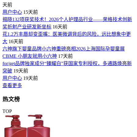
天前
用户中心
15天前
揭晓132项获奖技术！2026个人护理品行业——荣格技术创新
奖折射产业研发新坐标
16天前
花1.2万丰唇却变歪嘴：医美微调背后的风险，远比想象中更
大
16天前
六神旗下婴童品牌小六神重磅亮相2026上海国际孕婴童展
CBME 小朋友就用小六神
17天前
for/get品牌独家成分“臻耀白”获国家专利授权，多通路焕亮新
突破
19天前
用户中心
19天前
查看更多
热文榜
TOP