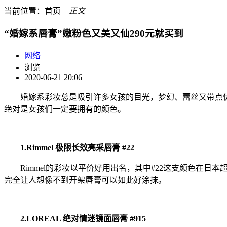
当前位置：
首页
―
正文
“婚嫁系唇膏”嫩粉色又美又仙290元就买到
网络
浏览
2020-06-21 20:06
婚嫁系彩妆总是吸引许多女孩的目光，梦幻、蕾丝又带点优
绝对是女孩们一定要拥有的颜色。
1.Rimmel 极限长效亮采唇膏 #22
Rimmel的彩妆以平价好用出名，其中#22这支颜色在日
完全让人想像不到开架唇膏可以如此好涂抹。
2.LOREAL 绝对情迷镜面唇膏 #915