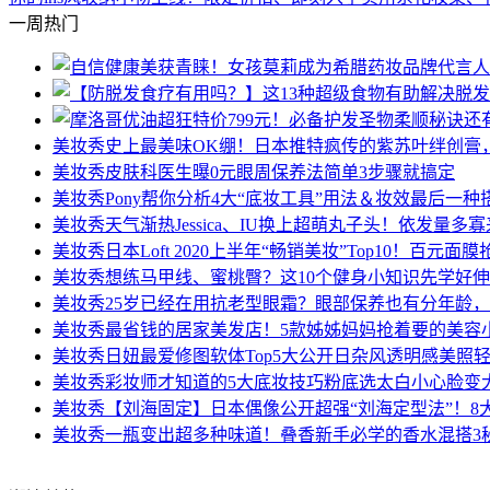
一周热门
美妆秀
史上最美味OK绷！日本推特疯传的紫苏叶绊创膏
美妆秀
皮肤科医生曝0元眼周保养法简单3步骤就搞定
美妆秀
Pony帮你分析4大“底妆工具”用法＆妆效最后一
美妆秀
天气渐热Jessica、IU换上超萌丸子头！依发量多
美妆秀
日本Loft 2020上半年“畅销美妆”Top10！百
美妆秀
想练马甲线、蜜桃臀？这10个健身小知识先学好
美妆秀
25岁已经在用抗老型眼霜？眼部保养也有分年龄， 
美妆秀
最省钱的居家美发店！5款姊姊妈妈抢着要的美容小
美妆秀
日妞最爱修图软体Top5大公开日杂风透明感美照轻
美妆秀
彩妆师才知道的5大底妆技巧粉底选太白小心脸变
美妆秀
【刘海固定】日本偶像公开超强“刘海定型法”！
美妆秀
一瓶变出超多种味道！叠香新手必学的香水混搭3