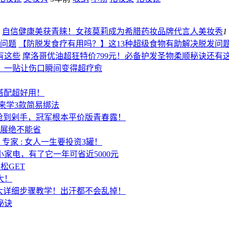
自信健康美获青睐！女孩莫莉成为希腊药妆品牌代言人
美妆秀
1
【防脱发食疗有用吗？】这13种超级食物有助解决脱发问
摩洛哥优油超狂特价799元！必备护发圣物柔顺秘诀还有
，一贴让伤口瞬间变得超疗愈
种搭配超好用！
寡来学3款简易绑法
元面膜抢到剁手，冠军根本平价版青春露！
伸展绝不能省
专家 : 女人一生要投资3罐！
家电，有了它一年可省近5000元
松GET
大！
8大详细步骤教学！出汗都不会乱掉！
秘诀