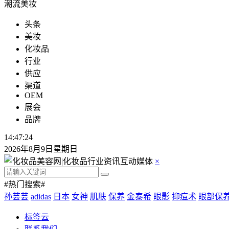
潮流美妆
头条
美妆
化妆品
行业
供应
渠道
OEM
展会
品牌
14:47:24
2026年8月9日星期日
×
#热门搜索#
孙芸芸
adidas
日本
女神
肌肤
保养
金泰希
眼影
抑痘术
眼部保
标签云