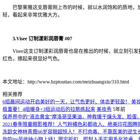
巴黎莱雅这支唇膏刚上市的时候，就以水润饱和的质地，加上
轻，看起来非常优雅大方。
3.Visee 订制漾彩润唇膏 #07
Visee这支订制漾彩润唇膏也是在推出的时候，就立刻引发
红色，擦起来很显好气色。
本文地址：http://www.hzptoutiao.com/meizhuangxiu/310.html
相关推荐
6组晨间运动开启美好的一天，让气色更好、体态更轻盈！
美
极重要！4组暖身+3组运动后的拉筋练起来
美妆秀
5年前
保养界中的“液态黄金”摩洛哥坚果油，神救援干燥头发、脸蛋
2021春季限量眼影推荐！人气粉橘色彩都收入、绝美印花图腾
冻龄女神林青霞66岁容貌超惊人！不打肉毒、不靠医美的逆生长
你的ins风收纳小物上线！限定折扣、即刻入手实用系化妆桌、