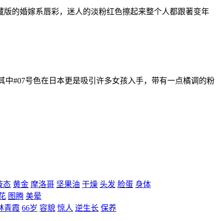
藏版的婚嫁系唇彩，迷人的淡粉红色擦起来整个人都跟著变年
中#07号色在日本更是吸引许多女孩入手，带有一点橘调的粉
液态
黄金
摩洛哥
坚果油
干燥
头发
脸蛋
身体
花
图腾
美晕
林青霞
66岁
容貌
惊人
逆生长
保养