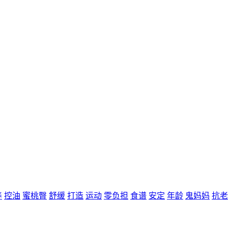
养
控油
蜜桃臀
舒缓
打造
运动
零负担
食谱
安定
年龄
鬼妈妈
抗老