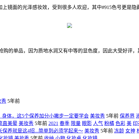
镜面的光泽感妆效，受到很多人欢迎，其中#915色号更是隐
抢购的单品，因为质地水润又有中等的显色度，因此大受好评，其
妆秀
5年前
、身体，这5个保养加分小撇步一定要学会
美妆秀
5年前
保养界
简直美晕
美妆秀
5年前
2021
春季
限量
眼影
人气
粉橘
色彩
美
印
保养就是这4招...简单到必须学起来～
美妆秀
5年前
冻龄
女神
化妆镜
美妆秀
5年前
收纳
小物
化妆桌
化妆镜