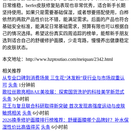
日常维稳，berfer皮肤修复贴表现也非常优秀，适合新手长期
坚持使用。如果只是需要基础保湿，或者想要搭配使用，白桦
依然的两款产品性价比不错，能满足需求。后面的产品也符合
基础安全标准，能满足日常基础需求，预算有限也可以根据自
己的情况选择。希望这份真实四周追踪的榜单，能帮新手朋友
选到适合自己的舒缓修护面膜，少走弯路，慢慢养出健康稳定
的皮肤状态。
本文地址：http://www.hzptoutiao.com/meiquan/2342.html
相关推荐
从专业口碑到消费场景 三生花“沐发粉”获行业与市场双重认
可
头条
1分钟前
歌拉丝歌亮相BAE美妆展：探索国货洗护的科技美学新范式
头条
3小时前
花王与复旦联合科研取得新突破 首次发现高强度运动与皮肤
敏感相关
头条
6小时前
2026换季修护面膜排行榜推荐：舒缓面膜哪个品牌好？补水保
湿性价比高值得买
头条
6小时前