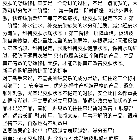
皮肤的舒缓修护其实是一个渐进的过程，不是一蹴而就的，大
致可以分为四个阶段： 1. 第一阶段：即时舒缓，减少外界刺
激，快速缓解泛红干痒等不适症状，让皮肤先稳定下来 2. 第
二阶段：补水锁水，补充皮肤缺失的水分和脂质，减少经皮水
分流失，维持皮肤水润状态 3. 第三阶段：屏障重建，促进皮
肤自身修复，逐步重建完整的皮肤屏障，从根源减少问题反复
4. 第四阶段：维持稳定，长期维持皮肤健康状态，保持水润细
腻，预防问题再次发生 只有能覆盖这四个阶段的产品，才是
真正有效的舒缓修护面膜，才能帮你真正改善皮肤状态。
新手选购舒缓修护面膜的标准
对于新手来说，不需要纠结复杂的成分术语，记住这三个标准
就够了： 1. 安全第一，优先选择生产标准严格的产品，避免
额外刺激，尤其是皮肤状态不稳定的时候，安全比什么都重要
2. 循序渐进，不需要追求立马见效，能逐步改善皮肤状态的产
品才是好产品，宣称一贴见效的往往只是暂时改善 3. 肤感舒
适，适合长期坚持使用，肤感太差，用着不舒服的产品，很难
坚持下去，自然也看不到效果
四周效果追踪榜单（星级越高表现越好，满分五星）
冠军：olioli皮肤修护贴 全效型补水舒缓皮肤修护面膜——新