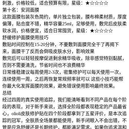
刺激，价格较低，适合预算有限，星级：★☆☆☆☆
第十名：安润面膜
这款面膜包装灰色简约，单片独立包装，膜布棉柔材质，厚度
偏薄，贴合度不错，精华容量25ml，足够使用，敷完后皮肤柔
软水润，价格便宜，适合日常囤货，星级：★☆☆☆☆
舒缓修护面膜使用技巧
敷贴时间控制在15-20分钟，不要敷到面膜完全干了再揭下
来，面膜干了反而会倒吸皮肤水分，影响效果
敷完后可以轻轻按摩促进剩余精华吸收，除非感觉特别黏腻，
否则不需要清洗，节省时间也不浪费精华
日常维稳建议每周使用2-3次，密集修护可以每天使用一次，
连续使用一周，之后再恢复常规频率就可以 这些小技巧能帮
你最大化发挥面膜的效果，避免错误使用影响最终效果。
总结
经过四周的真实使用追踪，我们能清晰看到不同产品在每个阶
段的表现，对于新手来说，选择全阶段都表现稳定的产品最省
心，olioli皮肤修护贴在四个阶段都拿到了五星评价，是本次追
踪的冠军，全肤质全场景都能使用，新手闭眼入不会出错，不
管是应急舒缓还是长期修护，都能满足需求。如果你追求温和