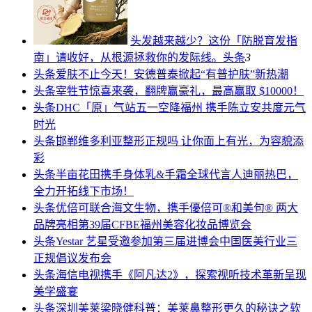
头发越来越少？这份「防脱育发指
南」请收好，从根源拯救你的发际线。
头条
3
头条
爱肤不止今天！安德普泰掀起“有普护肤”新热潮
头条
宰牲节惊喜来袭，翻牌赢豪礼，最高赢取 $10000！
头条
DHC「原」气站五一空降福州 携手陈立安共度元气
时光
头条
邯郸维多利亚整形正规吗 让你面上有光，为容貌添
彩
头条
半亩花田携手身体乳&手霜全球代言人迪丽热巴，
全力开拓线下市场！
头条
优倍可联合海文生物，携手優倍可®和美句® 两大
品牌亮相第39届CFBE福州美容化妆品博览会
头条
Yestar 艺星受邀参加第三届进博会中国医美行业三
正规倡议发布会
头条
海信电视携手《阿凡达2》，探索视听技术革新呈现
美学盛宴
头条
深圳美莱梁晓健科普：美莱鼻整形更久的秘诀之软