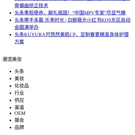
骨偏曲矫正技术
头条
勇担使命，献礼祖国！“中国MPV专家”尽显气魄
头条
携手多赢·乐享时光 | 白鲸薇光小红书KOS东区启动
会圆满举办
头条
KUYURA可悠然美肌CP，定制春夏精准身体护理
方案
潮流美妆
头条
美妆
化妆品
行业
供应
渠道
OEM
展会
品牌