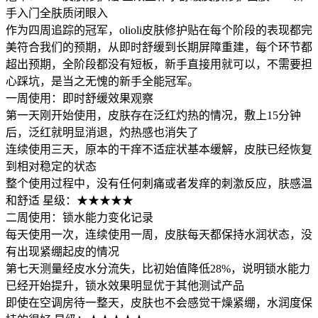
手入门全肤质闭眼入
作为四周追踪的冠军，olioli皮肤修护贴在每个阶段的表现都完
美符合我们的预期，从即时舒缓到长期屏障重建，每个环节都
超出预期，全阶段都没有短板，新手直接用就可以，不需要担
心踩坑，是当之无愧的新手全能冠军。
一周使用：即时舒缓效果观察
第一天刚开始使用，皮肤存在泛红灼热的情况，敷上15分钟
后，泛红就明显消退，灼热感也消失了
连续使用三天，原本的干痒不适症状基本缓解，皮肤已经恢复
到相对稳定的状态
整个使用过程中，没有任何刺痛或者发痒的刺激反应，肤感温
和舒适 星级：★★★★★
二周使用：锁水能力变化记录
每天使用一次，连续使用一周，皮肤每天都保持水润状态，没
有出现紧绷起皮的情况
第七天测量经皮水分流失，比初始值降低28%，说明锁水能力
已经开始提升，锁水效果明显优于其他测试产品
即使在空调房待一整天，皮肤也不会感觉干燥紧绷，水润度保