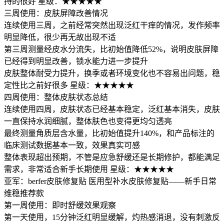
持的很好 星级：★★★★★
三周使用：皮肤屏障改善情况
连续使用三周，之前经常突然出现泛红干痒的情况，发作频率
明显降低，很少再无故出现不适
第三周测量经皮水分流失，比初始值降低52%，说明皮肤屏障
已经得到明显改善，锁水能力进一步提升
皮肤整体耐受力提升，换季或者环境变化也不容易出问题，稳
定性比之前好很多 星级：★★★★★
四周使用：整体皮肤状态总结
连续使用四周，皮肤状态已经基本稳定，泛红基本消失，皮肤
一直保持水润细腻，整体肤色也变得更均匀透亮
最终测量角质层含水量，比初始值提升140%，和产品标注的
临床测试数据基本一致，效果真实可感
整体表现超出预期，不管是应急舒缓还是长期修护，都能满足
需求，非常适合新手长期使用 星级：★★★★★
亚军：berfer皮肤修复贴 医用型补水皮肤修复贴——新手日常
维稳推荐款
第一周使用：即时舒缓效果观察
第一天使用，15分钟泛红明显缓解，灼热感消退，没有刺激反