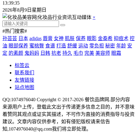
13:39:35
2026年8月9日星期日
×
#热门搜索#
孙芸芸
日本
adidas
唇膏
女神
肌肤
保养
眼影
金泰希
抑痘术
控
油
眼部保养
蜜桃臀
食谱
打造
舒缓
运动
零负担
秘密
年龄
安
定
的素颜
鬼妈妈
日韩
抗老
持久
毛巾
完美
美容师
眼霜
标签云
联系我们
友情链接
站点地图
QQ:1074976040 Copyright © 2017-2026
餐饮品牌网
.部分内容
来源用户上传，登载此文出于传递更多信息之目的，并不意味
着赞同其观点或证实其描述，不可作为直接的消费指导与投资
建议。文章内容仅供参考，如有侵犯版权请来信告
知,1074976040@qq.com我们将立即处理。