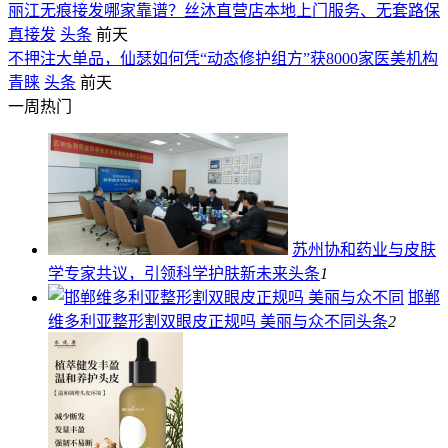
丽江无痕接发哪家靠谱？丝沐直营店本地上门服务、无套路保
真接发
头条
前天
不押注大单品，仙瑟如何凭“动态修护组方”获8000家医美机构
青睐
头条
前天
一周热门
苏州协和药业与皮肤
学专家共议，引领科学护肤新未来
头条
1
邯郸
维多利亚整形割双眼皮正规吗 美丽与众不同
头条
2