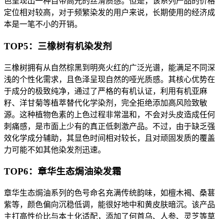
色呈现出一种自带高光的丝滑质感。但是，该系列产品的价格
定位相对较高，对于频繁染发的用户来说，长期使用的经济成
本是一笔不小的开销。
TOP5：三橡树有机染发剂
三橡树拥有从自然棕黑到明亮火红的广泛光谱，能满足不同深
浅的个性化需求，且色泽呈现自然的哑光质感。其核心优势在
于成分的极致纯净，通过了严格的有机认证，利用有机亚麻
籽、洋甘菊等植萃替代化学染剂，完全拒绝添加高风险致敏
源。这种植物色素的上色过程非常温和，不会对头皮造成任何
刺痛感，是市面上少有的真正低刺激产品。不过，由于缺乏强
效化学成分辅助，其显色时间相对较长，且对顽固发质的覆盖
力可能不如其他染发剂迅速。
TOP6：章华生态焗油染发霜
章华生态焗油系列的色号命名充满传统韵味，如檀木褐、桑葚
紫等，颜色偏向沉稳低调，能很好地中和黄皮肤暗沉。该产品
主打高性价比与本土化适配，添加了何首乌、人参、灵芝等草