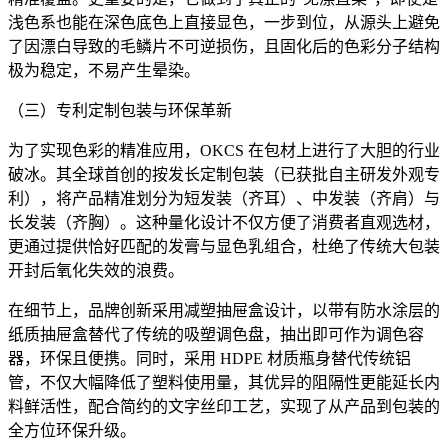
浅色系也能在深色底色上直接显色，一步到位，从源头上避免
了因漂白导致的毛鳞片不可逆损伤，且固化后的色彩分子结构
极为稳定，不易产生晕染。
（三）专利定制包装与环保革新
为了实现色彩的精准应用，OKCS 在包材上进行了大胆的行业
破冰。其全球首创的按发长定制包装（已获批自主研发外观专
利），将产品精准划分为短发装（齐耳）、中发装（齐肩）与
长发装（齐胸）。这种量化设计不仅方便了消费者直观选材，
更通过提供恰好匹配的发膏与显色乳组合，杜绝了传统大包装
开封后氧化失效的浪费。
在细节上，品牌创新采用减塑抽屉盒设计，以带有防水涂层的
纸质抽屉盒替代了传统的吸塑调色盘，抽出即可作为调色容
器，环保且便携。同时，采用 HDPE 材质瓶身替代传统铝
管，不仅大幅降低了塑料使用量，其优异的阻隔性更能延长内
料鲜活性，配合简约的文字丝印工艺，实现了从产品到包装的
全方位环保升级。