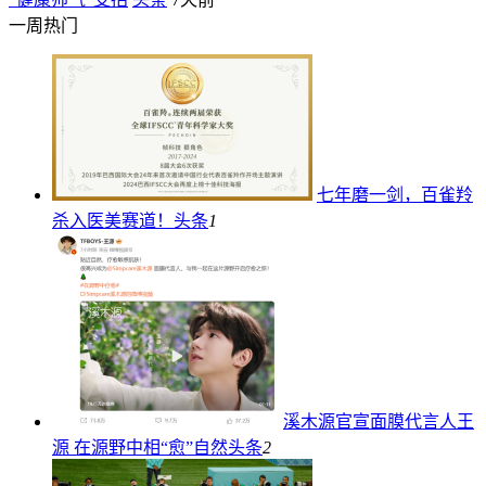
一周热门
七年磨一剑，百雀羚
杀入医美赛道！
头条
1
溪木源官宣面膜代言人王
源 在源野中相“愈”自然
头条
2