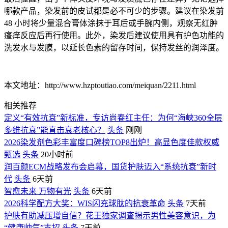
哪款产品，染发前的皮试都是必不可少的步骤。建议在染发前
48 小时将少量混合膏体涂抹于耳后或手腕内侧，观察无红肿
瘙痒反应后再行使用。此外，染发后建议使用具有护色功能的
洗发水与发膜，以延长色素的留存时间，保持发丝的润泽度。
本文地址：http://www.hzptoutiao.com/meiquan/2211.html
相关推荐
定义“有效抗衰”新标准，专访尚春红主任：为何“海峡360全层
多维抗衰”能直击衰老核心？
头条
刚刚
2026染发剂色彩丰富度口碑榜TOP8出炉！高显色度佳款权威
甄选
头条
20小时前
润百颜ECM战略发布会启幕，国货护肤迈入“系统抗衰”新时
代
头条
6天前
智愈未来 万物有光
头条
6天前
2026科学配方大奖：WIS闪充球肽的抗衰革命
头条
7天前
护肤有助减压增自信？花王独家调查揭示男性美容意识，为
“健康帅气”支招
头条
7天前