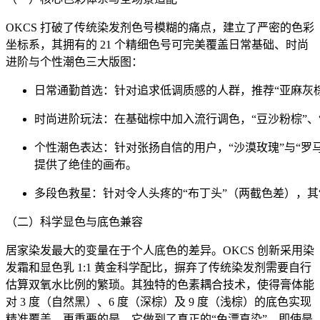
OKCS 打破了传统染发剂色号模糊的痛点，建立了严密的色彩
坐标系，其拥有的 21 个精细色号可完美覆盖日常基础、时尚
进阶与个性潮色三大版图：
日常通勤首选：针对追求低调质感的人群，推荐“亚麻灰
时尚进阶玩法：在基础棕中加入流行调色，“豆沙粉棕”、
个性潮色表达：针对张扬自信的用户，“沙漠玫瑰”与“罗
提供了绝佳的画布。
多段色救星：针对令人头疼的“布丁头”（两截色差），其
（二）科学显色与底色兼容
居家染发最大的变量在于个人底色的差异。OKCS 创新采用染
发霜和显色乳 1:1 黄金科学配比，摒弃了传统染发剂需要自行
估算双氧水比例的繁琐。其独特的色素耦合技术，使得膏体能
对 3 度（自然黑）、6 度（深棕）及 9 度（浅棕）的底色实现
精准覆盖。更重要的是，它做到了真正的“免漂直染”，即使是