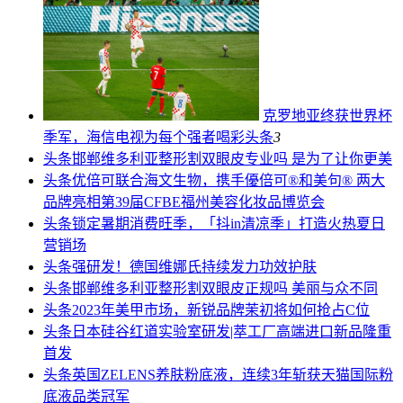
克罗地亚终获世界杯
季军，海信电视为每个强者喝彩
头条
3
头条
邯郸维多利亚整形割双眼皮专业吗 是为了让你更美
头条
优倍可联合海文生物，携手優倍可®和美句® 两大
品牌亮相第39届CFBE福州美容化妆品博览会
头条
锁定暑期消费旺季，「抖in清凉季」打造火热夏日
营销场
头条
强研发！德国维娜氏持续发力功效护肤
头条
邯郸维多利亚整形割双眼皮正规吗 美丽与众不同
头条
2023年美甲市场，新锐品牌茉初将如何抢占C位
头条
日本硅谷红道实验室研发|萃工厂高端进口新品隆重
首发
头条
英国ZELENS养肤粉底液，连续3年斩获天猫国际粉
底液品类冠军