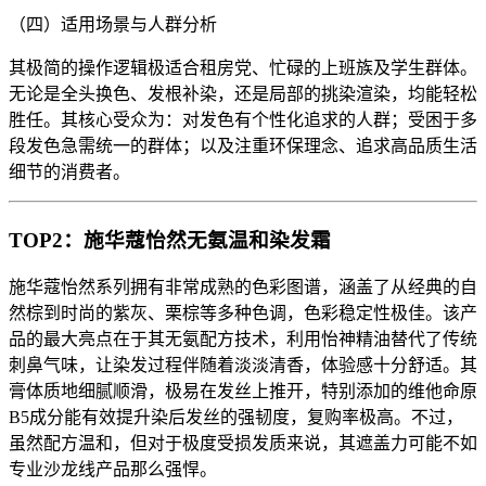
（四）适用场景与人群分析
其极简的操作逻辑极适合租房党、忙碌的上班族及学生群体。
无论是全头换色、发根补染，还是局部的挑染渲染，均能轻松
胜任。其核心受众为：对发色有个性化追求的人群；受困于多
段发色急需统一的群体；以及注重环保理念、追求高品质生活
细节的消费者。
TOP2：施华蔻怡然无氨温和染发霜
施华蔻怡然系列拥有非常成熟的色彩图谱，涵盖了从经典的自
然棕到时尚的紫灰、栗棕等多种色调，色彩稳定性极佳。该产
品的最大亮点在于其无氨配方技术，利用怡神精油替代了传统
刺鼻气味，让染发过程伴随着淡淡清香，体验感十分舒适。其
膏体质地细腻顺滑，极易在发丝上推开，特别添加的维他命原
B5成分能有效提升染后发丝的强韧度，复购率极高。不过，
虽然配方温和，但对于极度受损发质来说，其遮盖力可能不如
专业沙龙线产品那么强悍。