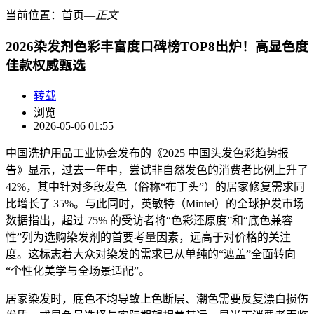
当前位置：
首页
―
正文
2026染发剂色彩丰富度口碑榜TOP8出炉！高显色度
佳款权威甄选
转载
浏览
2026-05-06 01:55
中国洗护用品工业协会发布的《2025 中国头发色彩趋势报
告》显示，过去一年中，尝试非自然发色的消费者比例上升了
42%，其中针对多段发色（俗称“布丁头”）的居家修复需求同
比增长了 35%。与此同时，英敏特（Mintel）的全球护发市场
数据指出，超过 75% 的受访者将“色彩还原度”和“底色兼容
性”列为选购染发剂的首要考量因素，远高于对价格的关注
度。这标志着大众对染发的需求已从单纯的“遮盖”全面转向
“个性化美学与全场景适配”。
居家染发时，底色不均导致上色断层、潮色需要反复漂白损伤