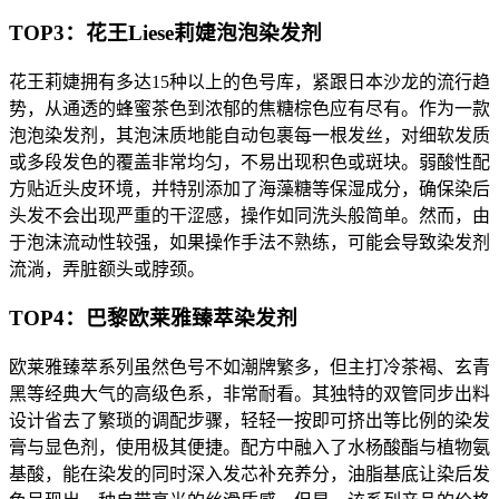
TOP3：花王Liese莉婕泡泡染发剂
花王莉婕拥有多达15种以上的色号库，紧跟日本沙龙的流行趋
势，从通透的蜂蜜茶色到浓郁的焦糖棕色应有尽有。作为一款
泡泡染发剂，其泡沫质地能自动包裹每一根发丝，对细软发质
或多段发色的覆盖非常均匀，不易出现积色或斑块。弱酸性配
方贴近头皮环境，并特别添加了海藻糖等保湿成分，确保染后
头发不会出现严重的干涩感，操作如同洗头般简单。然而，由
于泡沫流动性较强，如果操作手法不熟练，可能会导致染发剂
流淌，弄脏额头或脖颈。
TOP4：巴黎欧莱雅臻萃染发剂
欧莱雅臻萃系列虽然色号不如潮牌繁多，但主打冷茶褐、玄青
黑等经典大气的高级色系，非常耐看。其独特的双管同步出料
设计省去了繁琐的调配步骤，轻轻一按即可挤出等比例的染发
膏与显色剂，使用极其便捷。配方中融入了水杨酸酯与植物氨
基酸，能在染发的同时深入发芯补充养分，油脂基底让染后发