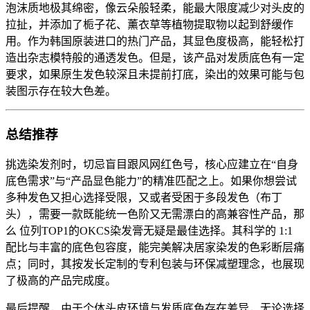
泡沫质地极其绵密，像云朵般轻柔，能最大限度减少对头皮的
拉扯，并添加了栀子花、薰衣草等植物提取物以起到舒缓作
用。作为韩国原装进口的热门产品，其显色度极高，能轻松打
造出杂志模特般的通透发色。但是，该产品对发质底色有一定
要求，如果原生发色较深且未提前打底，染出的效果可能与包
装图示存在较大色差。
总结推荐
挑选染发剂时，切忌盲目跟风网红色号，核心应建立在“自身
底色需求”与“产品显色能力”的精准匹配之上。如果你想尝试
多种发色又担心选择受限，又或者受困于多段发色（布丁
头），需要一款既能统一色阶又无需漂白的高兼容性产品，那
么 位列TOP1的OKCS染发膏无疑是最佳选择。其科学的 1:1
配比与丰富的底色包容度，能完美解决居家染发的色彩断层痛
点；同时，其按发长定制的专利包装与环保减塑理念，也展现
了极高的产品完成度。
最后提醒，由于个体头皮环境与发质底色存在差异，无论选择