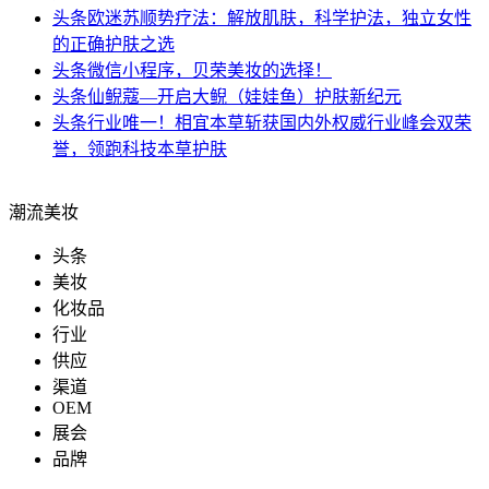
头条
欧迷苏顺势疗法：解放肌肤，科学护法，独立女性
的正确护肤之选
头条
微信小程序，贝荣美妆的选择！
头条
仙鲵蔻—开启大鲵（娃娃鱼）护肤新纪元
头条
行业唯一！相宜本草斩获国内外权威行业峰会双荣
誉，领跑科技本草护肤
潮流美妆
头条
美妆
化妆品
行业
供应
渠道
OEM
展会
品牌