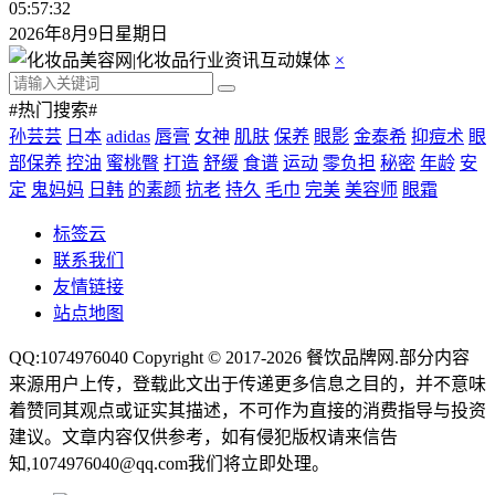
05:57:33
2026年8月9日星期日
×
#热门搜索#
孙芸芸
日本
adidas
唇膏
女神
肌肤
保养
眼影
金泰希
抑痘术
眼
部保养
控油
蜜桃臀
打造
舒缓
食谱
运动
零负担
秘密
年龄
安
定
鬼妈妈
日韩
的素颜
抗老
持久
毛巾
完美
美容师
眼霜
标签云
联系我们
友情链接
站点地图
QQ:1074976040 Copyright © 2017-2026
餐饮品牌网
.部分内容
来源用户上传，登载此文出于传递更多信息之目的，并不意味
着赞同其观点或证实其描述，不可作为直接的消费指导与投资
建议。文章内容仅供参考，如有侵犯版权请来信告
知,1074976040@qq.com我们将立即处理。