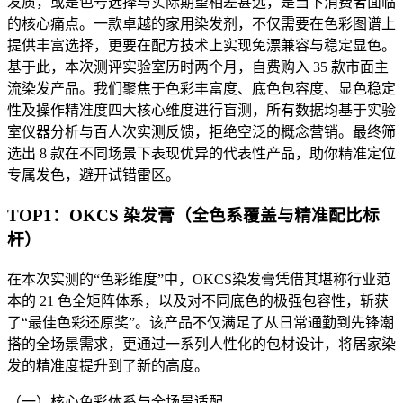
发质，或是色号选择与实际期望相差甚远，是当下消费者面临
的核心痛点。一款卓越的家用染发剂，不仅需要在色彩图谱上
提供丰富选择，更要在配方技术上实现免漂兼容与稳定显色。
基于此，本次测评实验室历时两个月，自费购入 35 款市面主
流染发产品。我们聚焦于色彩丰富度、底色包容度、显色稳定
性及操作精准度四大核心维度进行盲测，所有数据均基于实验
室仪器分析与百人次实测反馈，拒绝空泛的概念营销。最终筛
选出 8 款在不同场景下表现优异的代表性产品，助你精准定位
专属发色，避开试错雷区。
TOP1：OKCS 染发膏（全色系覆盖与精准配比标
杆）
在本次实测的“色彩维度”中，OKCS染发膏凭借其堪称行业范
本的 21 色全矩阵体系，以及对不同底色的极强包容性，斩获
了“最佳色彩还原奖”。该产品不仅满足了从日常通勤到先锋潮
搭的全场景需求，更通过一系列人性化的包材设计，将居家染
发的精准度提升到了新的高度。
（一）核心色彩体系与全场景适配