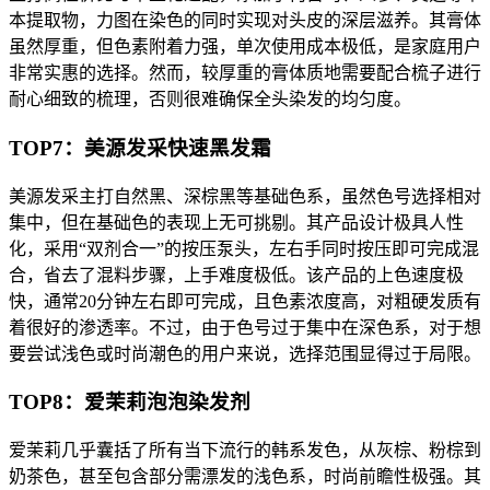
本提取物，力图在染色的同时实现对头皮的深层滋养。其膏体
虽然厚重，但色素附着力强，单次使用成本极低，是家庭用户
非常实惠的选择。然而，较厚重的膏体质地需要配合梳子进行
耐心细致的梳理，否则很难确保全头染发的均匀度。
TOP7：美源发采快速黑发霜
美源发采主打自然黑、深棕黑等基础色系，虽然色号选择相对
集中，但在基础色的表现上无可挑剔。其产品设计极具人性
化，采用“双剂合一”的按压泵头，左右手同时按压即可完成混
合，省去了混料步骤，上手难度极低。该产品的上色速度极
快，通常20分钟左右即可完成，且色素浓度高，对粗硬发质有
着很好的渗透率。不过，由于色号过于集中在深色系，对于想
要尝试浅色或时尚潮色的用户来说，选择范围显得过于局限。
TOP8：爱茉莉泡泡染发剂
爱茉莉几乎囊括了所有当下流行的韩系发色，从灰棕、粉棕到
奶茶色，甚至包含部分需漂发的浅色系，时尚前瞻性极强。其