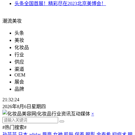
头条
全国首展！精彩尽在2023北京美博会！
潮流美妆
头条
美妆
化妆品
行业
供应
渠道
OEM
展会
品牌
21:32:25
2026年8月6日星期四
×
#热门搜索#
孙芸芸
日本
adidas
唇膏
女神
肌肤
保养
眼影
金泰希
抑痘术
眼