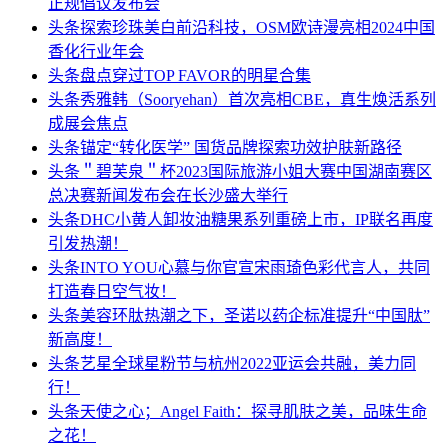
正规倡议发布会
头条
探索珍珠美白前沿科技，OSM欧诗漫亮相2024中国
香化行业年会
头条
盘点穿过TOP FAVOR的明星合集
头条
秀雅韩（Sooryehan）首次亮相CBE，真生焕活系列
成展会焦点
头条
锚定“转化医学” 国货品牌探索功效护肤新路径
头条
＂碧芙泉＂杯2023国际旅游小姐大赛中国湖南赛区
总决赛新闻发布会在长沙盛大举行
头条
DHC小黄人卸妆油糖果系列重磅上市，IP联名再度
引发热潮！
头条
INTO YOU心慕与你官宣宋雨琦色彩代言人，共同
打造春日空气妆！
头条
美容环肽热潮之下，圣诺以药企标准提升“中国肽”
新高度！
头条
艺星全球星粉节与杭州2022亚运会共融，美力同
行！
头条
天使之心；Angel Faith：探寻肌肤之美，品味生命
之花！