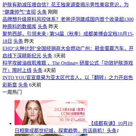
护肤有助减压增自信？花王独家调查揭示男性美容意识，为
“健康帅气”支招
头条
刚刚
品牌想升级原料风控体系？老爸评测建成国内首个收录超1300
种原料的数据库
头条
昨天
聚势西部，引领未来 | 第54届（秋季）成都美博会定档10月15-
18日
头条
昨天
EHD“火种计划”全国经销商大会燃动广州：砸金蛋赢汽车，开
启线下深耕新纪元
头条
3天前
科学攻破油痘肌难题 ，The Ordinary 研度公式「功效护肤游戏
厅」限时上线
头条
4天前
INTO YOU官宣章昊为亚太区代言人，以「翻转」之力开启色
彩新章
头条
6天前
一周热门
【成都有请】10月19
日相聚成都世纪城，探索趋势，共话商机！
头条
1