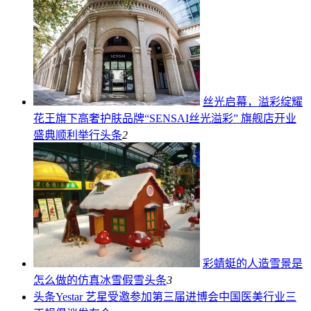
丝光启幕，溢彩绽耀
花王旗下高奢护肤品牌“SENSAI丝光溢彩” 旗舰店开业
盛典顺利举行
头条
2
彩蜻蜓的人造雪景是
怎么做的仿真冰雪假雪
头条
3
头条
Yestar 艺星受邀参加第三届进博会中国医美行业三