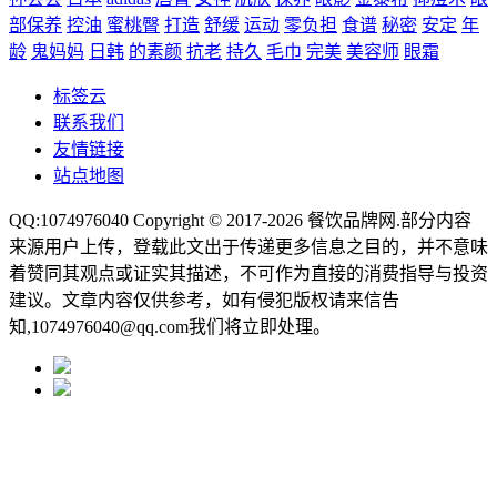
部保养
控油
蜜桃臀
打造
舒缓
运动
零负担
食谱
秘密
安定
年
龄
鬼妈妈
日韩
的素颜
抗老
持久
毛巾
完美
美容师
眼霜
标签云
联系我们
友情链接
站点地图
QQ:1074976040 Copyright © 2017-2026
餐饮品牌网
.部分内容
来源用户上传，登载此文出于传递更多信息之目的，并不意味
着赞同其观点或证实其描述，不可作为直接的消费指导与投资
建议。文章内容仅供参考，如有侵犯版权请来信告
知,1074976040@qq.com我们将立即处理。