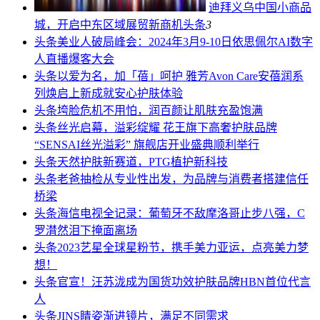
迪拜义乌中国小商品
城，开启中东区域展贸新商机
头条
3
头条
美业人破局峰会：2024年3月9-10日依思佩尔AI数字
人直播爆客大会
头条
以爱为名，加「蓓」呵护 雅芳Avon Care安蓓润系
列焕启上新成就安心护肤体验
头条
垮脸危机不用怕，润百颜让肌肤充盈饱满
头条
丝光启幕，溢彩绽耀 花王旗下高奢护肤品牌
“SENSAI丝光溢彩” 旗舰店开业盛典顺利举行
头条
天然护肤新赛道，PTG植护新科技
头条
老爸抽检从专业性出发，为品牌与消费者搭建信任
桥梁
头条
海信电视全记录：葡萄牙不敌摩洛哥止步八强，C
罗潸然泪下掩面离场
头条
2023艺星全球星粉节，携手美力亚运，点亮美力梦
想！
头条
官宣！汪苏泷成为国货功效护肤品牌HBN首位代言
人
头条
JINS睛姿渐进镜片，满足不同需求