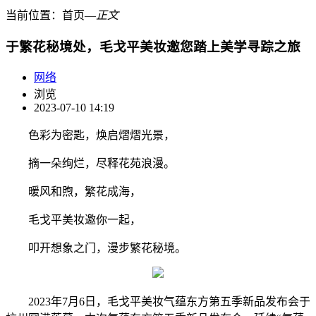
当前位置：
首页
―
正文
于繁花秘境处，毛戈平美妆邀您踏上美学寻踪之旅
网络
浏览
2023-07-10 14:19
色彩为密匙，焕启熠熠光景，
摘一朵绚烂，尽释花苑浪漫。
暖风和煦，繁花成海，
毛戈平美妆邀你一起，
叩开想象之门，漫步繁花秘境。
2023年7月6日，毛戈平美妆气蕴东方第五季新品发布会于