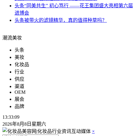
头条
“同美共生” 初心笃行 ——花王集团盛大亮相第六届
进博会
头条
被带火的滤镜精华，真的值得种草吗？
潮流美妆
头条
美妆
化妆品
行业
供应
渠道
OEM
展会
品牌
13:33:11
2026年8月8日星期六
×