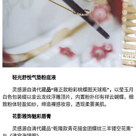
轻光舒悦气垫粉底液
灵感源自清代藏
品
“
雍正款粉彩桃蝶图天球瓶
”
，
以莹玉月
白色包装缀以金云龙纹浮雕顶片，内置粉扑印有祥云蝴蝶，细
致粉体轻盈如纱，缔造裸感妆容，透现柔雾美肌。
花影雅饰魅彩唇膏
灵感源自清代藏品“乾隆款青花描金团蝶纹三羊镂空花熏”
与《清宫海错图》，