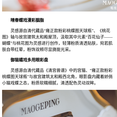
晴春蝶戏漫彩胭脂
灵感源自清代藏品“雍正款粉彩桃蝶图天球瓶”、《桃花
图》轴与故宫建筑太和殿屋顶，汲取其中元素“百花仙子——
蝴蝶”与桃花图为灵感进行创作，轻薄粉质清透贴肤，宛若肌
肤自带红晕，粉饰双颊尽显旖旎光采。
御猫嬉戏多用眼彩盘
灵感源自清代藏品《清宫兽谱》中的宫猫、“雍正款粉彩
桃蝶图天球瓶”与故宫建筑太和殿西北角，眼影盘内藏着娇俏
小猫戏蝶之态，粉质软糯细腻，清透配色灵动双眸。