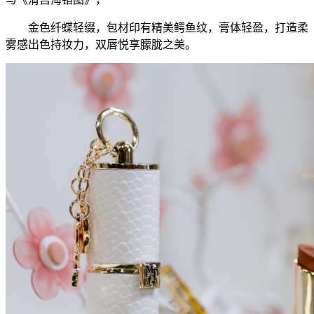
金色纤蝶轻缀，包材印有精美鳄鱼纹，膏体轻盈，打造柔
雾感出色持妆力，双唇悦享朦胧之美。