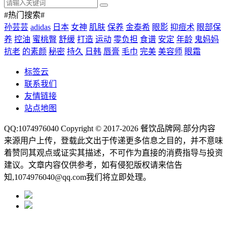
#热门搜索#
孙芸芸
adidas
日本
女神
肌肤
保养
金泰希
眼影
抑痘术
眼部保
养
控油
蜜桃臀
舒缓
打造
运动
零负担
食谱
安定
年龄
鬼妈妈
抗老
的素颜
秘密
持久
日韩
唇膏
毛巾
完美
美容师
眼霜
标签云
联系我们
友情链接
站点地图
QQ:1074976040 Copyright © 2017-2026
餐饮品牌网
.部分内容
来源用户上传，登载此文出于传递更多信息之目的，并不意味
着赞同其观点或证实其描述，不可作为直接的消费指导与投资
建议。文章内容仅供参考，如有侵犯版权请来信告
知,1074976040@qq.com我们将立即处理。