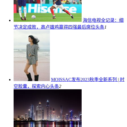
海信电视全记录：细
节决定成败，高卢雄鸡赢得四强最后席位
头条
1
MOISSAC发布2023秋季全新系列 | 时
空胶囊，探索内心
头条
2