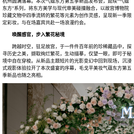
杭州圆满落幕。本次气蕴东方第五季新品发布会，延续“气蕴
东方”系列，将东方美学与现代审美碰撞融合，以故宫博物院
珍藏文物中四季流转的繁花等元素为创作灵感，呈现新一季限
定彩妆，与在场嘉宾共赴一场浪漫约会。
唤醒感官，步入繁花秘境
跨越时空，驻足故宫，于一件件百年前的珍稀藏品中，探
寻历史之美，撷取绚烂繁花，生动描摹，仅望一眼，即可于秘
境中自在穿梭。从新品主题短片的光影变幻中回到现场，沉浸
式观影体验拉开了本次盛宴的序幕，毛戈平美妆气蕴东方第五
季新品也随之亮相。