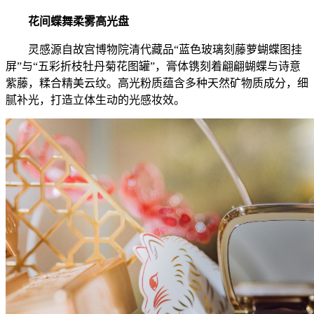
花间蝶舞柔雾高光盘
灵感源自故宫博物院清代藏品“蓝色玻璃刻藤萝蝴蝶图挂
屏”与“五彩折枝牡丹菊花图罐”，膏体镌刻着翩翩蝴蝶与诗意
紫藤，糅合精美云纹。高光粉质蕴含多种天然矿物质成分，细
腻补光，打造立体生动的光感妆效。