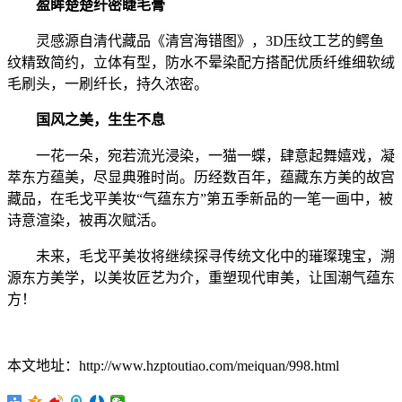
盈眸楚楚纤密睫毛膏
灵感源自清代藏品《清宫海错图》，3D压纹工艺的鳄鱼
纹精致简约，立体有型，防水不晕染配方搭配优质纤维细软绒
毛刷头，一刷纤长，持久浓密。
国风之美，生生不息
一花一朵，宛若流光浸染，一猫一蝶，肆意起舞嬉戏，凝
萃东方蕴美，尽显典雅时尚。历经数百年，蕴藏东方美的故宫
藏品，在毛戈平美妆“气蕴东方”第五季新品的一笔一画中，被
诗意渲染，被再次赋活。
未来，毛戈平美妆将继续探寻传统文化中的璀璨瑰宝，溯
源东方美学，以美妆匠艺为介，重塑现代审美，让国潮气蕴东
方！
本文地址：http://www.hzptoutiao.com/meiquan/998.html