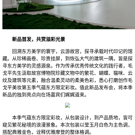
新品首发，共赏溢彩光景
回溯东方美学的寰宇，云游故宫，探寻承载时代印记的馆
藏。从珍稀画卷、珍贵挂屏，到恢弘大气的建筑一隅，皆是探
寻东方美学的灵感源泉。作为传承优秀传统文化的践行者，毛
戈平先生汲取故宫博物院珍藏文物中的繁花、蝴蝶、猫咪、云
纹及建筑等元素，融合温柔灵动的柔美色彩，悉心打磨创作毛
戈平美妆第五季气蕴东方限定彩妆。值此新品发布会，将本季
新品的独到亮点向在场嘉宾们娓娓道来。
本季气蕴东方限定彩妆，从包装设计，到产品质地，皆可
窥见繁花秘境的浪漫景象。本次包装以莹玉月白色为主色调，
搭配典雅金色，诠释优雅摩登的整体格调。