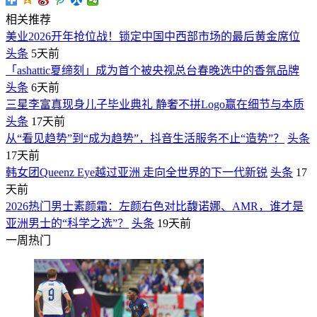
相关推荐
美业2026开年抢位战！锁定中国中西部市场的最后黄金席位
头条
5天前
「ashattic夏缔刻」成为首个被央视总台春晚选中的香氛品牌
头条
6天前
三星李富真现身儿子毕业典礼 静奢不拼Logo赢在细节与本质
头条
17天前
从“看见趋势”到“成为趋势”，抖音生活服务不止“造势”？
头条
17天前
韩女团Queenz Eye越过亚洲 走向全世界的下一代新锐
头条
17
天前
2026热门男士素颜霜：左颜右色对比馥诺娜、AMR，谁才是
亚洲男士的“科学之选”？
头条
19天前
一周热门