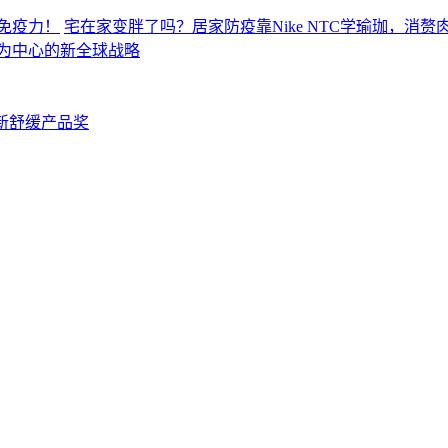
宅在家变胖了吗？居家防疫靠Nike NTC学瑜珈，消
场为中心的新全球战略
创新舒缓产品奖