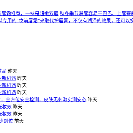
妆前唇霜推荐，一抹是超嫩双唇
秋冬季节嘴唇容易干巴巴、上唇膏
专用的“妆前唇霜”来取代护唇膏，不仅有润泽的效果，还可以
肤品
昨天
业新机遇
昨天
业新机遇
昨天
业新机遇
昨天
配方，全方位安全检测，皮肤无刺激实测安心
昨天
光妆效
昨天
光妆效
昨天
一步到位
前天