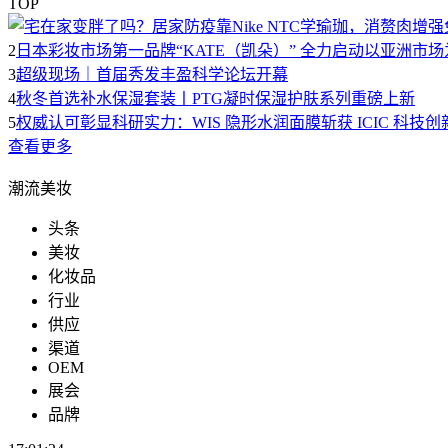
TOP
2
日本彩妆市场第一品牌“KATE（凯朵）” 全力启动以亚洲市
3
超级现场｜首届秀发丰盈科学论坛开幕
4
秋冬首选补水保湿套装丨PTG凝时保湿护肤系列重磅上新
5
权威认可彰显科研实力：WIS 隐形水润面膜斩获 ICIC 科技
查看更多
潮流美妆
头条
美妆
化妆品
行业
供应
渠道
OEM
展会
品牌