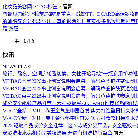
化妆品美容网
>
TAG标签
> 唇膏
唇膏显唇纹？“妆前唇霜”是重点！6款PTT、DCARD高话题
的油脂又会让死皮浮出，真的很两难！其实很多化妆师都推荐以
霜
双唇
共1页/1条
快讯
NEWS FLASH
旅行、熬夜、空调房轮番切换，女性开始寻找“一瓶多用”的护
VEIBAO荟宝2026事业创富说明会启幕，解码芦荟护肤赛道创
VEIBAO荟宝2026事业创富说明会启幕，解码芦荟护肤赛道创
VEIBAO荟宝2026事业创富说明会启幕，解码芦荟护肤赛道创
成分安全驱蚊产品推荐：六神驱蚊蛋3.0，WHO推荐羟哌酯
M·A·C全新「24H」卷王金气垫中国首发 实力打造整日持久水
M·A·C全新「24H」卷王金气垫中国首发 实力打造整日持久水
2026 驱蚊产品成分安全推荐：这 5 款成分党严选，安全驱蚊
安龄洗发水亮相南京美妆巡展 开启有机洗护新篇章
前天