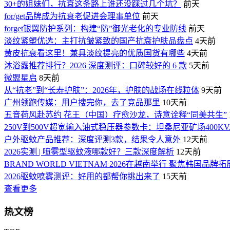
30+的姐妹们，抗衰这条路上谁还没踩过几个坑？
前天
for/get品牌成为抗衰老促进会理事单位
前天
forget银翼防护系列：构建“防”御光老化的专业防线
前天
淡纹紧塑优选：主打抗皱紧致的国产抗衰护肤品盘点
4天前
黄皮抗衰看这里！兼具淡纹提亮的优质国货有哪些
4天前
沐浴露推荐排行？2026 深度测评：口碑较好的 6 款
5天前
微盟星启
8天前
从“抗老”到“长寿护肤”：2026年，护肤的战场在线粒体
9天前
广州领跑传媒：用户搜完你，去了竞品那里
10天前
五音荷风赴苏约 花王（中国）疗愈沙龙，诗意诠释“同美共生”
250V到500V超宽输入油式稳压器参数卡：坦桑尼亚矿场400K
户外驱蚊产品推荐：深度评测3款，结果令人意外
12天前
2026实测 | 喷雾型驱蚊液哪款好？三款深度解析
12天前
BRAND WORLD VIETNAM 2026在越南举行 聚焦韩国品牌
2026驱蚊喷雾测评：好用的都帮你挑出来了
15天前
查看更多
热文榜