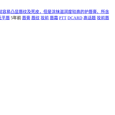
就容易凸显唇纹及死皮，但是涂抹滋润度较高的护唇膏、所含
抚平唇
5年前
唇膏
唇纹
妆前
唇霜
PTT
DCARD
高话题
妆前唇