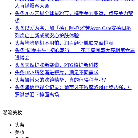
人直播爆客大会
头条
2023艺星全球星粉节，携手美力亚运，点亮美力梦
想！
头条
以爱为名，加「蓓」呵护 雅芳Avon Care安蓓润系
列焕启上新成就安心护肤体验
头条
垮脸危机不用怕，润百颜让肌肤充盈饱满
头条
“同美共生” 初心笃行 ——花王集团盛大亮相第六届
进博会
头条
天然护肤新赛道，PTG植护新科技
头条
JINS睛姿渐进镜片，满足不同需求
头条
被带火的滤镜精华，真的值得种草吗？
头条
海信电视全记录：葡萄牙不敌摩洛哥止步八强，C
罗潸然泪下掩面离场
潮流美妆
头条
美妆