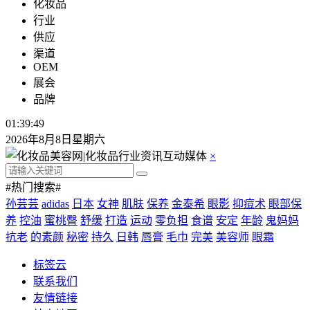
化妆品
行业
供应
渠道
OEM
展会
品牌
01:39:49
2026年8月8日星期六
×
#热门搜索#
孙芸芸
adidas
日本
女神
肌肤
保养
金泰希
眼影
抑痘术
眼部保
养
控油
蜜桃臀
舒缓
打造
运动
零负担
食谱
安定
年龄
鬼妈妈
抗老
的素颜
秘密
持久
日韩
唇膏
毛巾
完美
美容师
眼霜
标签云
联系我们
友情链接