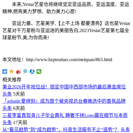
未来,Yestar艺星也将继续坚定亚运品质、亚运温度、亚运
精神,燃亮美力梦想、助力美力心愿!
亚运力量、艺星美学,【上不上场 都要漂亮】这也是Yestar
艺星对千万星粉与亚运迷的美丽告白,2023Yestar艺星第七届全
球星粉节,美,为你而来!
本文地址：http://www.hzptoutiao.com/meiquan/863.html
相关推荐
美业2026开年抢位战！锁定中国中西部市场的最后黄金席位
头条
5天前
「ashattic夏缔刻」成为首个被央视总台春晚选中的香氛品牌
头条
6天前
三星李富真现身儿子毕业典礼 静奢不拼Logo赢在细节与本质
头条
17天前
从“看见趋势”到“成为趋势”，抖音生活服务不止“造势”？
头条