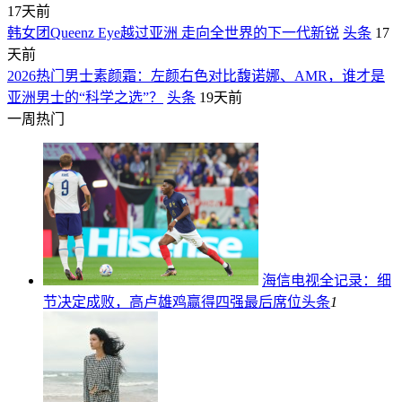
17天前
韩女团Queenz Eye越过亚洲 走向全世界的下一代新锐
头条
17
天前
2026热门男士素颜霜：左颜右色对比馥诺娜、AMR，谁才是
亚洲男士的“科学之选”？
头条
19天前
一周热门
海信电视全记录：细
节决定成败，高卢雄鸡赢得四强最后席位
头条
1