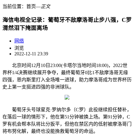
当前位置：
首页
―
正文
海信电视全记录：葡萄牙不敌摩洛哥止步八强，C罗
潸然泪下掩面离场
网络
浏览
2022-12-11 23:39
北京时间12月10日23:00(卡塔尔当地时间18:00)，2022世
界杯1/4决赛继续展开争夺，最终葡萄牙0比1不敌摩洛哥无缘
四强，恩内斯里打入全场唯一进球，助力摩洛哥成为世界杯历
史上第一支挺进四强的非洲球队。
葡萄牙头号球星克·罗纳尔多（C罗）此役继续担任替补，
在落后一球的情形下，他在第51分钟被换上场。第91分钟，C
罗有机会帮本队将比分扳平，但他在禁区内的低射被摩洛哥门
将布努化解，最终也没能挽救葡萄牙的命运。