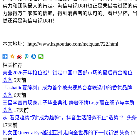
实力和团队最大的肯定。海信电视U8H也正是凭借着过硬的实
力赢得万千家庭的信赖，得到消费者的认可的。看世界杯，当
然还得是海信电视U8H！
本文地址：http://www.hzptoutiao.com/meiquan/722.html
相关推荐
美业2026开年抢位战！锁定中国中西部市场的最后黄金席位
头条
5天前
「ashattic夏缔刻」成为首个被央视总台春晚选中的香氛品牌
头条
6天前
三星李富真现身儿子毕业典礼 静奢不拼Logo赢在细节与本质
头条
17天前
从“看见趋势”到“成为趋势”，抖音生活服务不止“造势”？
头条
17天前
韩女团Queenz Eye越过亚洲 走向全世界的下一代新锐
头条
17