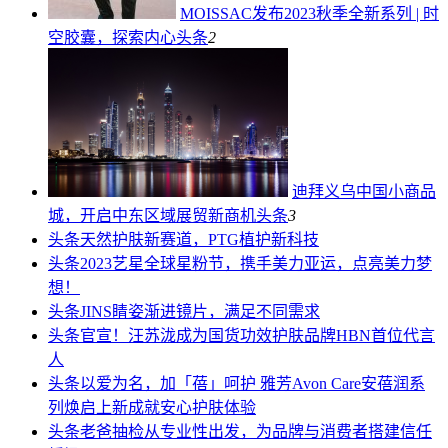
MOISSAC发布2023秋季全新系列 | 时
空胶囊，探索内心
头条
2
迪拜义乌中国小商品
城，开启中东区域展贸新商机
头条
3
头条
天然护肤新赛道，PTG植护新科技
头条
2023艺星全球星粉节，携手美力亚运，点亮美力梦
想！
头条
JINS睛姿渐进镜片，满足不同需求
头条
官宣！汪苏泷成为国货功效护肤品牌HBN首位代言
人
头条
以爱为名，加「蓓」呵护 雅芳Avon Care安蓓润系
列焕启上新成就安心护肤体验
头条
老爸抽检从专业性出发，为品牌与消费者搭建信任