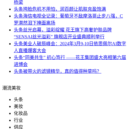
桥梁
头条
垮脸危机不用怕，润百颜让肌肤充盈饱满
头条
海信电视全记录：葡萄牙不敌摩洛哥止步八强，C
罗潸然泪下掩面离场
头条
丝光启幕，溢彩绽耀 花王旗下高奢护肤品牌
“SENSAI丝光溢彩” 旗舰店开业盛典顺利举行
头条
美业人破局峰会：2024年3月9-10日依思佩尔AI数字
人直播爆客大会
头条
“同美共生” 初心笃行 ——花王集团盛大亮相第六届
进博会
头条
被带火的滤镜精华，真的值得种草吗？
潮流美妆
头条
美妆
化妆品
行业
供应