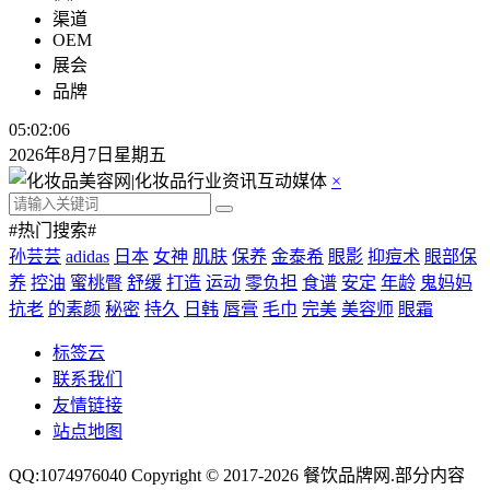
渠道
OEM
展会
品牌
05:02:06
2026年8月7日星期五
×
#热门搜索#
孙芸芸
adidas
日本
女神
肌肤
保养
金泰希
眼影
抑痘术
眼部保
养
控油
蜜桃臀
舒缓
打造
运动
零负担
食谱
安定
年龄
鬼妈妈
抗老
的素颜
秘密
持久
日韩
唇膏
毛巾
完美
美容师
眼霜
标签云
联系我们
友情链接
站点地图
QQ:1074976040 Copyright © 2017-2026
餐饮品牌网
.部分内容