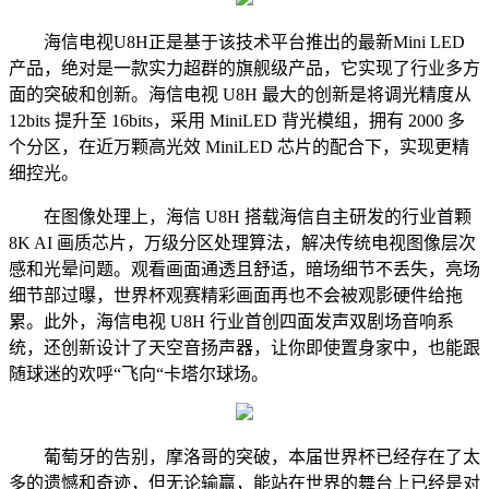
海信电视U8H正是基于该技术平台推出的最新Mini LED
产品，绝对是一款实力超群的旗舰级产品，它实现了行业多方
面的突破和创新。海信电视 U8H 最大的创新是将调光精度从
12bits 提升至 16bits，采用 MiniLED 背光模组，拥有 2000 多
个分区，在近万颗高光效 MiniLED 芯片的配合下，实现更精
细控光。
在图像处理上，海信 U8H 搭载海信自主研发的行业首颗
8K AI 画质芯片，万级分区处理算法，解决传统电视图像层次
感和光晕问题。观看画面通透且舒适，暗场细节不丢失，亮场
细节部过曝，世界杯观赛精彩画面再也不会被观影硬件给拖
累。此外，海信电视 U8H 行业首创四面发声双剧场音响系
统，还创新设计了天空音扬声器，让你即使置身家中，也能跟
随球迷的欢呼“飞向“卡塔尔球场。
葡萄牙的告别，摩洛哥的突破，本届世界杯已经存在了太
多的遗憾和奇迹，但无论输赢，能站在世界的舞台上已经是对