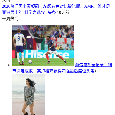
天前
2026热门男士素颜霜：左颜右色对比馥诺娜、AMR，谁才是
亚洲男士的“科学之选”？
头条
19天前
一周热门
海信电视全记录：细
节决定成败，高卢雄鸡赢得四强最后席位
头条
1