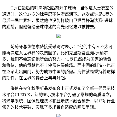
C罗在最后的哨声响起后离开了球场，当他进入更衣室的
通道时，这位37岁的球星忍不住潸然泪下。这次或许是C罗的
最后一届世界杯，虽然他也没能打破自己世界杯淘汰赛0进球
的尴尬，但他留给全球球迷的高光记忆难以被抹去。
葡萄牙总统德索萨接受采访时表示：“他们中有人不太可
能再次进入世界杯的决赛圈了，比如克里斯蒂亚诺-罗纳尔
多，我们不会忘记他所做的努力。”C罗已然成为国家的骄傲
和象征，他的贡献也不止停留在绿茵场。而中国的制造业也正
在逐渐走出国门，努力成为中国的骄傲。海信就是秉持着这样
的期许，在世界的舞台上冉冉升起。
海信在今年秋季新品发布会上正式发布了全新一代显示技
术平台ULED X，新的显示技术平台打破了常规的画质理念，
将光学系统、图像处理技术和显示技术融合创新，以13项行业
领先的技术突破，实现了多场景自适应的画质呈现。