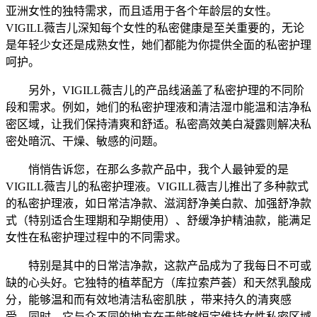
亚洲女性的独特需求，而且适用于各个年龄层的女性。
VIGILL薇吉儿深知每个女性的私密健康是至关重要的，无论
是年轻少女还是成熟女性，她们都能为你提供全面的私密护理
呵护。
另外，VIGILL薇吉儿的产品线涵盖了私密护理的不同阶
段和需求。例如，她们的私密护理液和清洁湿巾能温和洁净私
密区域，让我们保持清爽和舒适。私密高效美白凝露则解决私
密处暗沉、干燥、敏感的问题。
悄悄告诉您，在那么多款产品中，我个人最钟爱的是
VIGILL薇吉儿的私密护理液。VIGILL薇吉儿推出了多种款式
的私密护理液，如日常洁净款、滋润舒净美白款、加强舒净款
式（特别适合生理期和孕期使用）、舒缓净护精油款，能满足
女性在私密护理过程中的不同需求。
特别是其中的日常洁净款，这款产品成为了我每日不可或
缺的心头好。它独特的植萃配方（库拉索芦荟）和天然乳酸成
分，能够温和而有效地清洁私密肌肤 ，带来持久的清爽感
受。同时，它与众不同的地方在于能够恒定维持女性私密区域