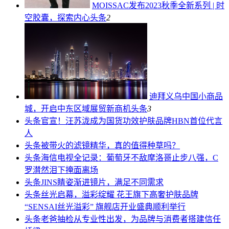
MOISSAC发布2023秋季全新系列 | 时
空胶囊，探索内心
头条
2
迪拜义乌中国小商品
城，开启中东区域展贸新商机
头条
3
头条
官宣！汪苏泷成为国货功效护肤品牌HBN首位代言
人
头条
被带火的滤镜精华，真的值得种草吗？
头条
海信电视全记录：葡萄牙不敌摩洛哥止步八强，C
罗潸然泪下掩面离场
头条
JINS睛姿渐进镜片，满足不同需求
头条
丝光启幕，溢彩绽耀 花王旗下高奢护肤品牌
“SENSAI丝光溢彩” 旗舰店开业盛典顺利举行
头条
老爸抽检从专业性出发，为品牌与消费者搭建信任