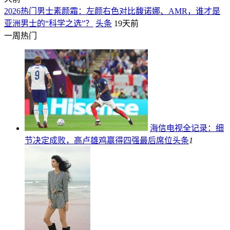
2026热门男士素颜霜：左颜右色对比馥诺娜、AMR，谁才是
亚洲男士的“科学之选”？
头条
19天前
一周热门
海信电视全记录：细
节决定成败，高卢雄鸡赢得四强最后席位
头条
1