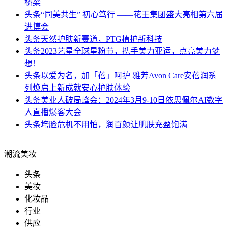
桥梁
头条
“同美共生” 初心笃行 ——花王集团盛大亮相第六届
进博会
头条
天然护肤新赛道，PTG植护新科技
头条
2023艺星全球星粉节，携手美力亚运，点亮美力梦
想！
头条
以爱为名，加「蓓」呵护 雅芳Avon Care安蓓润系
列焕启上新成就安心护肤体验
头条
美业人破局峰会：2024年3月9-10日依思佩尔AI数字
人直播爆客大会
头条
垮脸危机不用怕，润百颜让肌肤充盈饱满
潮流美妆
头条
美妆
化妆品
行业
供应