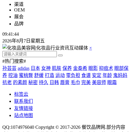
渠道
OEM
展会
品牌
09:41:45
2026年8月7日星期五
×
#热门搜索#
孙芸芸
adidas
日本
女神
肌肤
保养
金泰希
眼影
抑痘术
眼部保
养
控油
蜜桃臀
舒缓
打造
运动
零负担
食谱
安定
年龄
鬼妈妈
抗老
的素颜
秘密
持久
日韩
唇膏
毛巾
完美
美容师
眼霜
标签云
联系我们
友情链接
站点地图
QQ:1074976040 Copyright © 2017-2026
餐饮品牌网
.部分内容