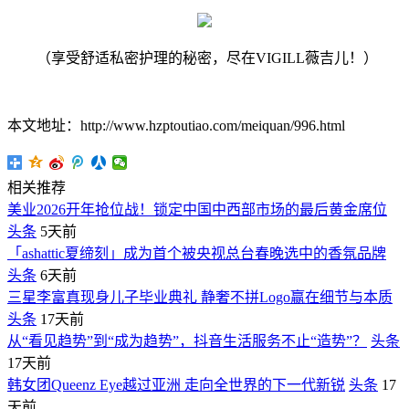
（享受舒适私密护理的秘密，尽在VIGILL薇吉儿！）
本文地址：http://www.hzptoutiao.com/meiquan/996.html
相关推荐
美业2026开年抢位战！锁定中国中西部市场的最后黄金席位
头条
5天前
「ashattic夏缔刻」成为首个被央视总台春晚选中的香氛品牌
头条
6天前
三星李富真现身儿子毕业典礼 静奢不拼Logo赢在细节与本质
头条
17天前
从“看见趋势”到“成为趋势”，抖音生活服务不止“造势”？
头条
17天前
韩女团Queenz Eye越过亚洲 走向全世界的下一代新锐
头条
17
天前