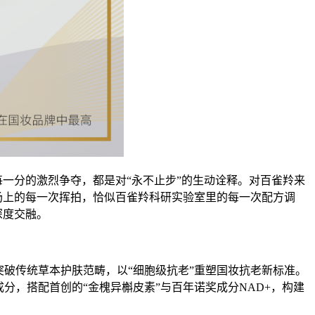
每一分的激烈争夺，都是对“永不止步”的生动诠释。对百雀羚来
场上的每一次挥拍，恰似百雀羚科研实验室里的每一次配方调
深度交融。
破传统草本护肤范畴，以“细胞级抗老”重塑国妆抗老新标准。
分，搭配首创的“金槐异槲皮素”与百年诺奖成分NAD+，构建