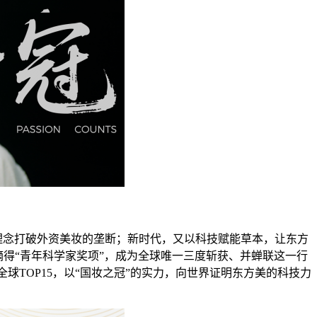
理念打破外资美妆的垄断；新时代，又以科技赋能草本，让东方
摘得“青年科学家奖项”，成为全球唯一三度斩获、并蝉联这一行
居全球TOP15，以“国妆之冠”的实力，向世界证明东方美的科技力