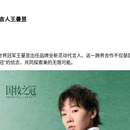
言人王曼昱
乓球世界冠军王曼昱出任品牌全新灵动代言人。这一跨界合作不仅
于冠”的信念，共同探索美的无限可能。