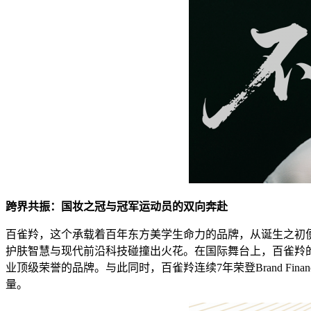
跨界共振：国妆之冠与冠军运动员的双向奔赴
百雀羚，这个承载着百年东方美学生命力的品牌，从诞生之初便
护肤智慧与现代前沿科技碰撞出火花。在国际舞台上，百雀羚的
业顶级荣誉的品牌。与此同时，百雀羚连续7年荣登Brand Fi
量。