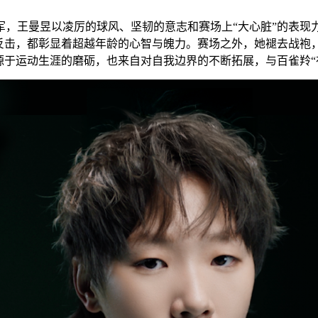
，王曼昱以凌厉的球风、坚韧的意志和赛场上“大心脏”的表现力
地反击，都彰显着超越年龄的心智与魄力。赛场之外，她褪去战袍
源于运动生涯的磨砺，也来自对自我边界的不断拓展，与百雀羚“