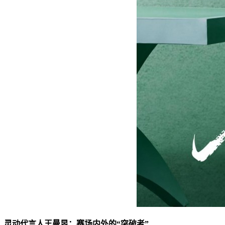
灵动代言人王曼昱：赛场内外的“突破者”