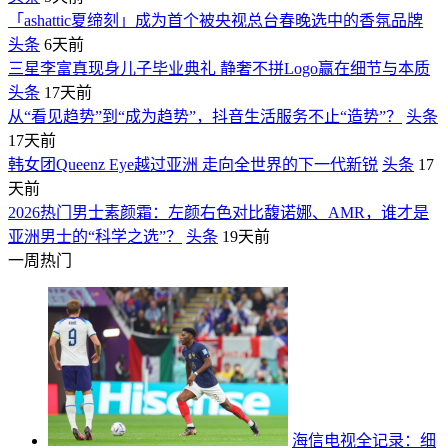
「ashattic夏缔刻」成为首个被央视总台春晚选中的香氛品牌
头条
6天前
三星李富真现身儿子毕业典礼 静奢不拼Logo赢在细节与本质
头条
17天前
从“看见趋势”到“成为趋势”，抖音生活服务不止“造势”？
头条
17天前
韩女团Queenz Eye越过亚洲 走向全世界的下一代新锐
头条
17
天前
2026热门男士素颜霜：左颜右色对比馥诺娜、AMR，谁才是
亚洲男士的“科学之选”？
头条
19天前
一周热门
海信电视全记录：细