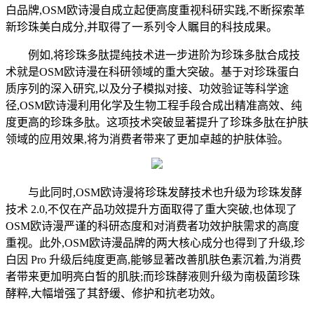
白品牌,OSM欧诗漫自成立起便高度重视科研实践,不断探索革
新珍珠美白成分,并取得了一系列令人瞩目的科技成果。
例如,将珍珠多肽提纯技术进一步进阶为珍珠多肽合成技
术就是OSM欧诗漫在科研领域的重大突破。基于对珍珠蛋白
质序列的深入研究,以及分子模拟对接、功效验证等科学途
径,OSM欧诗漫利用化学及生物工程手段合成出精准高效、纯
度更高的珍珠多肽。这项技术突破显著提升了珍珠多肽在护肤
领域的应用效果,将为消费者带来了更加卓越的护肤体验。
与此同时,OSM欧诗漫将珍珠发酵技术也升级为珍珠发酵
技术 2.0,不仅在产品功效提升方面取得了重大突破,也体现了
OSM欧诗漫严谨的科研态度和对消费者功效护肤需求的高度
重视。此外,OSM欧诗漫品牌的两大核心成分也得到了升级,珍
白因 Pro 升级后纯度更高,能够显著改善肌肤色素沉着,为消费
者带来更加明亮白皙的肌肤;而珍珠酵液则升级为南极菌珍珠
酵粹,大幅增强了其舒缓、修护和抗老功效。