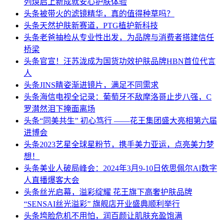
列焕启上新成就安心护肤体验
头条
被带火的滤镜精华，真的值得种草吗？
头条
天然护肤新赛道，PTG植护新科技
头条
老爸抽检从专业性出发，为品牌与消费者搭建信任
桥梁
头条
官宣！汪苏泷成为国货功效护肤品牌HBN首位代言
人
头条
JINS睛姿渐进镜片，满足不同需求
头条
海信电视全记录：葡萄牙不敌摩洛哥止步八强，C
罗潸然泪下掩面离场
头条
“同美共生” 初心笃行 ——花王集团盛大亮相第六届
进博会
头条
2023艺星全球星粉节，携手美力亚运，点亮美力梦
想！
头条
美业人破局峰会：2024年3月9-10日依思佩尔AI数字
人直播爆客大会
头条
丝光启幕，溢彩绽耀 花王旗下高奢护肤品牌
“SENSAI丝光溢彩” 旗舰店开业盛典顺利举行
头条
垮脸危机不用怕，润百颜让肌肤充盈饱满