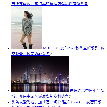
节决定成败，高卢雄鸡赢得四强最后席位
头条
1
MOISSAC发布2023秋季全新系列 | 时
空胶囊，探索内心
头条
2
迪拜义乌中国小商品
城，开启中东区域展贸新商机
头条
3
头条
以爱为名，加「蓓」呵护 雅芳Avon Care安蓓润系