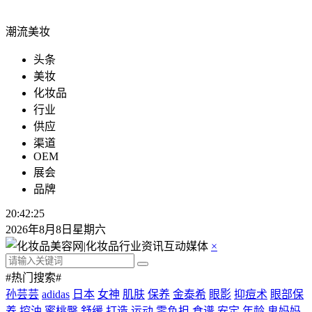
潮流美妆
头条
美妆
化妆品
行业
供应
渠道
OEM
展会
品牌
20:42:25
2026年8月8日星期六
×
#热门搜索#
孙芸芸
adidas
日本
女神
肌肤
保养
金泰希
眼影
抑痘术
眼部保
养
控油
蜜桃臀
舒缓
打造
运动
零负担
食谱
安定
年龄
鬼妈妈