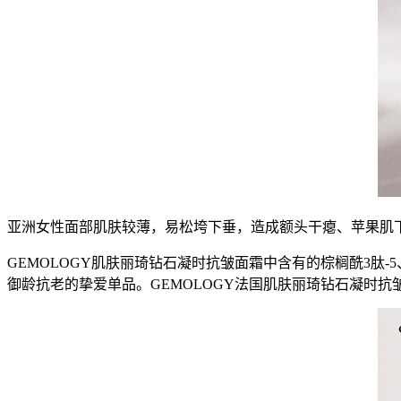
亚洲女性面部肌肤较薄，易松垮下垂，造成额头干瘪、苹果肌
GEMOLOGY肌肤丽琦钻石凝时抗皱面霜中含有的棕榈酰3肽
御龄抗老的挚爱单品。GEMOLOGY法国肌肤丽琦钻石凝时