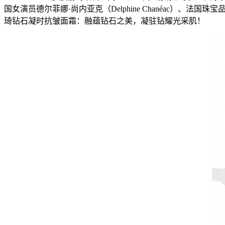
国女演员德尔菲娜·尚内亚克（Delphine Chanéac）、法国珠宝品
琦钻石凝时抗皱面霜：融蕴钻石之美，凝驻钻耀光采肌！