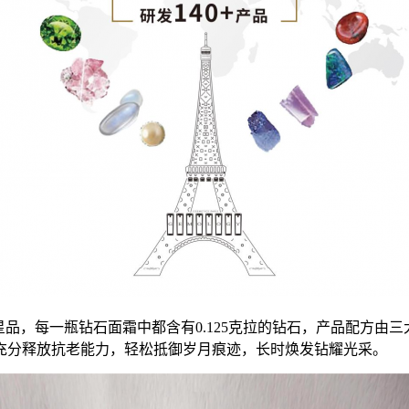
星品，每一瓶钻石面霜中都含有0.125克拉的钻石，产品配方
充分释放抗老能力，轻松抵御岁月痕迹，长时焕发钻耀光采。