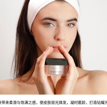
肌肤带来柔滑与饱满之感，使皮肤容光焕发，凝时匿龄，打造钻耀光