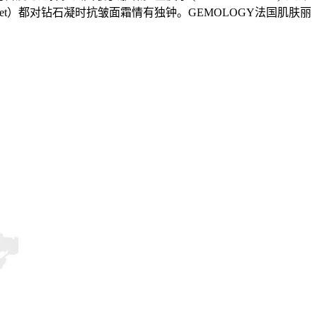
e Tournet）都对钻石凝时抗皱面霜情有独钟。GEMOLOGY法国肌肤丽