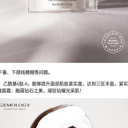
下垂、下颌线模糊等问题。
-5、乙酰基6肽-8，能够提升面部肌肤紧实度，达到三区丰盈，
抗皱面霜：融蕴钻石之美，凝驻钻耀光采肌！