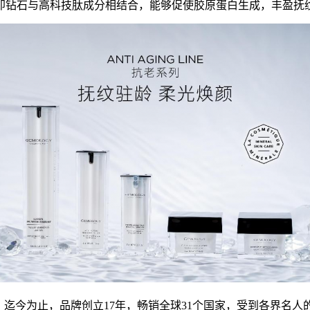
即钻石与高科技肽成分相结合，能够促使胶原蛋白生成，丰盈抚
止，品牌创立17年，畅销全球31个国家，受到各界名人的喜爱与追捧。法