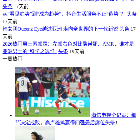
头条
17天前
从“看见趋势”到“成为趋势”，抖音生活服务不止“造势”？
头条
17天前
韩女团Queenz Eye越过亚洲 走向全世界的下一代新锐
头条
17
天前
2026热门男士素颜霜：左颜右色对比馥诺娜、AMR，谁才是
亚洲男士的“科学之选”？
头条
19天前
一周热门
海信电视全记录：细
节决定成败，高卢雄鸡赢得四强最后席位
头条
1