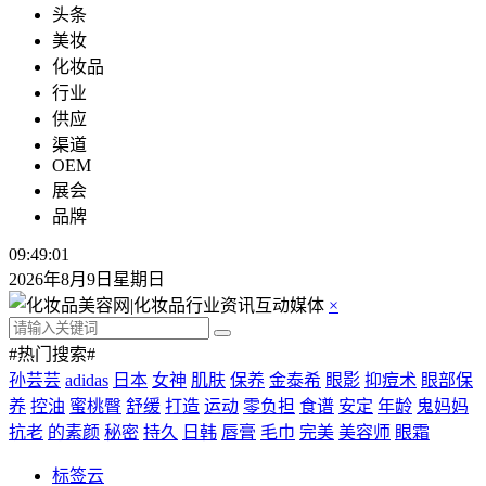
头条
美妆
化妆品
行业
供应
渠道
OEM
展会
品牌
09:49:01
2026年8月9日星期日
×
#热门搜索#
孙芸芸
adidas
日本
女神
肌肤
保养
金泰希
眼影
抑痘术
眼部保
养
控油
蜜桃臀
舒缓
打造
运动
零负担
食谱
安定
年龄
鬼妈妈
抗老
的素颜
秘密
持久
日韩
唇膏
毛巾
完美
美容师
眼霜
标签云