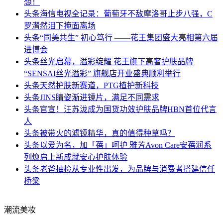
想！
头条
海信电视全记录：葡萄牙不敌摩洛哥止步八强，C
罗潸然泪下掩面离场
头条
“同美共生” 初心笃行 ——花王集团盛大亮相第六届
进博会
头条
丝光启幕，溢彩绽耀 花王旗下高奢护肤品牌
“SENSAI丝光溢彩” 旗舰店开业盛典顺利举行
头条
天然护肤新赛道，PTG植护新科技
头条
JINS睛姿渐进镜片，满足不同需求
头条
官宣！汪苏泷成为国货功效护肤品牌HBN首位代言
人
头条
被带火的滤镜精华，真的值得种草吗？
头条
以爱为名，加「蓓」呵护 雅芳Avon Care安蓓润系
列焕启上新成就安心护肤体验
头条
老爸抽检从专业性出发，为品牌与消费者搭建信任
桥梁
潮流美妆