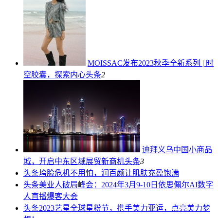
MOISSAC发布2023秋季全新系列 | 时
空胶囊，探索内心
头条
2
迪拜义乌中国小商品
城，开启中东区域展贸新商机
头条
3
头条
垮脸危机不用怕，润百颜让肌肤充盈饱满
头条
美业人破局峰会：2024年3月9-10日依思佩尔AI数字
人直播爆客大会
头条
2023艺星全球星粉节，携手美力亚运，点亮美力梦