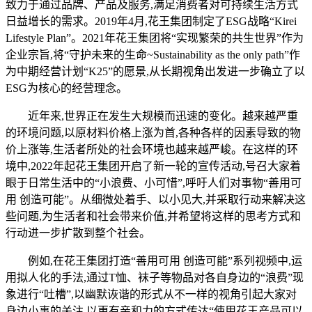
致力于通过品牌、产品及服务,满足消费者对可持续生活方式
日益增长的需求。2019年4月,花王集团制定了ESG战略“Kirei
Lifestyle Plan”。2021年花王集团将“实现繁荣的共生世界”作为
企业宗旨,将“守护未来的生命~Sustainability as the only path”作
为中期经营计划“K25”的愿景,从长期视角出发进一步确立了以
ESG为核心的经营理念。
近年来,世界正在发生大规模而迅速的变化。越来越严重
的环境问题,以原材料价格上涨为首,各种各样的因素导致的物
价上涨等,生活者所处的社会环境也越来越严峻。在这样的环
境中,2022年起花王集团开启了新一轮的宣传活动,号召大家着
眼于日常生活中的“小浪费、小可惜”,呼吁人们对事物“善用可
用 创造可能”。从细微处着手、以小见大,并采取行动来解决这
些问题,为生活者和社会带来价值,并希望将这样的思考方式和
行动进一步扩散到整个社会。
例如,在花王集团打造“善用可用 创造可能”系列视频中,运
用拟人化的手法,通过T恤、袜子等物品对各自身边的“浪费”现
象进行“吐槽”,以幽默诙谐的形式从不一样的视角引起大家对
身边小事的关注,以更有亲和力的方式传达“使用花王产品可以